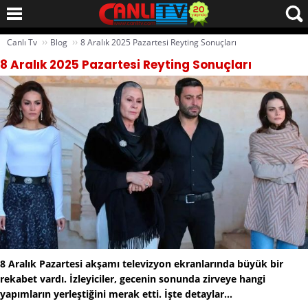
››
››
Canlı Tv
Blog
8 Aralık 2025 Pazartesi Reyting Sonuçları
8 Aralık 2025 Pazartesi Reyting Sonuçları
8 Aralık Pazartesi akşamı televizyon ekranlarında büyük bir
rekabet vardı. İzleyiciler, gecenin sonunda zirveye hangi
yapımların yerleştiğini merak etti. İşte detaylar...