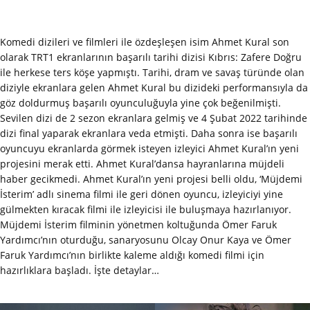
Komedi dizileri ve filmleri ile özdeşleşen isim Ahmet Kural son
olarak TRT1 ekranlarının başarılı tarihi dizisi Kıbrıs: Zafere Doğru
ile herkese ters köşe yapmıştı. Tarihi, dram ve savaş türünde olan
diziyle ekranlara gelen Ahmet Kural bu dizideki performansıyla da
göz doldurmuş başarılı oyunculuğuyla yine çok beğenilmişti.
Sevilen dizi de 2 sezon ekranlara gelmiş ve 4 Şubat 2022 tarihinde
dizi final yaparak ekranlara veda etmişti. Daha sonra ise başarılı
oyuncuyu ekranlarda görmek isteyen izleyici Ahmet Kural’ın yeni
projesini merak etti. Ahmet Kural’dansa hayranlarına müjdeli
haber gecikmedi. Ahmet Kural’ın yeni projesi belli oldu, ‘Müjdemi
İsterim’ adlı sinema filmi ile geri dönen oyuncu, izleyiciyi yine
gülmekten kıracak filmi ile izleyicisi ile buluşmaya hazırlanıyor.
Müjdemi İsterim filminin yönetmen koltuğunda Ömer Faruk
Yardımcı’nın oturduğu, sanaryosunu Olcay Onur Kaya ve Ömer
Faruk Yardımcı’nın birlikte kaleme aldığı komedi filmi için
hazırlıklara başladı. İşte detaylar…