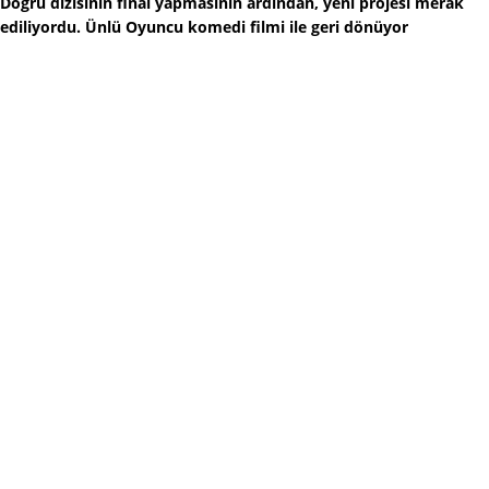
Doğru dizisinin final yapmasının ardından, yeni projesi merak
ediliyordu. Ünlü Oyuncu komedi filmi ile geri dönüyor