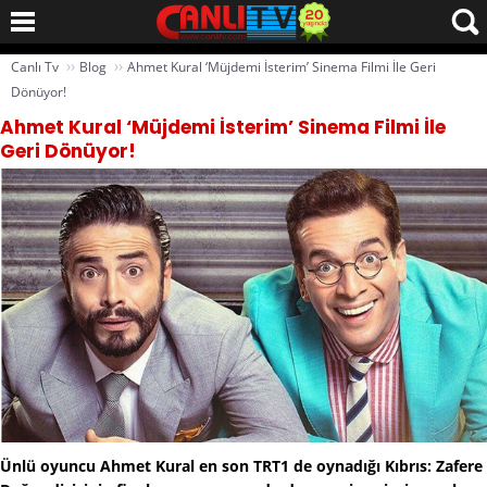
››
››
Canlı Tv
Blog
Ahmet Kural ‘Müjdemi İsterim’ Sinema Filmi İle Geri
Dönüyor!
Ahmet Kural ‘Müjdemi İsterim’ Sinema Filmi İle
Geri Dönüyor!
Ünlü oyuncu Ahmet Kural en son TRT1 de oynadığı Kıbrıs: Zafere