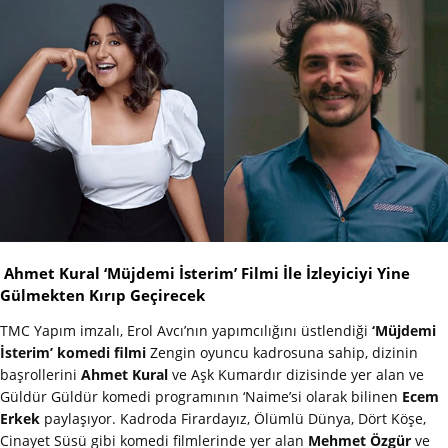
Ahmet Kural ‘Müjdemi İsterim’ Filmi İle İzleyiciyi Yine
Gülmekten Kırıp Geçirecek
TMC Yapım imzalı, Erol Avcı’nın yapımcılığını üstlendiği
‘Müjdemi
İsterim’ komedi filmi
Zengin oyuncu kadrosuna sahip, dizinin
başrollerini
Ahmet Kural
ve Aşk Kumardır dizisinde yer alan ve
Güldür Güldür komedi programının ‘Naime’si olarak bilinen
Ecem
Erkek
paylaşıyor. Kadroda Firardayız, Ölümlü Dünya, Dört Köşe,
Cinayet Süsü gibi komedi filmlerinde yer alan
Mehmet Özgür
ve