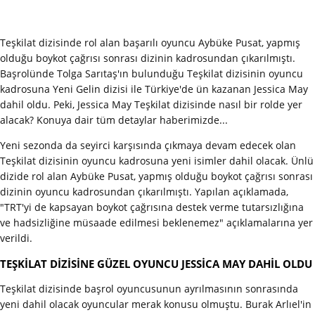
Teşkilat dizisinde rol alan başarılı oyuncu Aybüke Pusat, yapmış
olduğu boykot çağrısı sonrası dizinin kadrosundan çıkarılmıştı.
Başrolünde Tolga Sarıtaş'ın bulunduğu Teşkilat dizisinin oyuncu
kadrosuna Yeni Gelin dizisi ile Türkiye'de ün kazanan Jessica May
dahil oldu. Peki, Jessica May Teşkilat dizisinde nasıl bir rolde yer
alacak? Konuya dair tüm detaylar haberimizde...
Yeni sezonda da seyirci karşısında çıkmaya devam edecek olan
Teşkilat dizisinin oyuncu kadrosuna yeni isimler dahil olacak. Ünlü
dizide rol alan Aybüke Pusat, yapmış olduğu boykot çağrısı sonrası
dizinin oyuncu kadrosundan çıkarılmıştı. Yapılan açıklamada,
"TRT'yi de kapsayan boykot çağrısına destek verme tutarsızlığına
ve hadsizliğine müsaade edilmesi beklenemez" açıklamalarına yer
verildi.
TEŞKİLAT DİZİSİNE GÜZEL OYUNCU JESSİCA MAY DAHİL OLDU
Teşkilat dizisinde başrol oyuncusunun ayrılmasının sonrasında
yeni dahil olacak oyuncular merak konusu olmuştu. Burak Arlıel'in