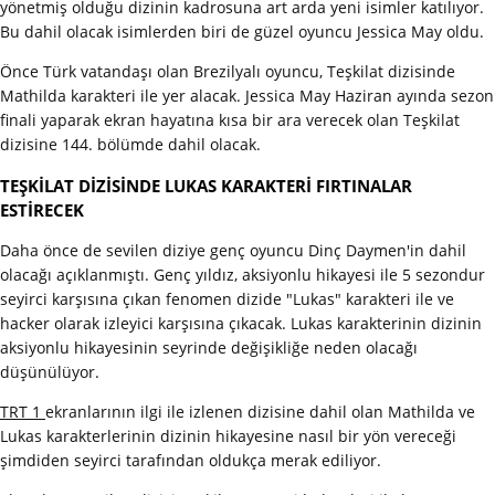
yönetmiş olduğu dizinin kadrosuna art arda yeni isimler katılıyor.
Bu dahil olacak isimlerden biri de güzel oyuncu Jessica May oldu.
Önce Türk vatandaşı olan Brezilyalı oyuncu, Teşkilat dizisinde
Mathilda karakteri ile yer alacak. Jessica May Haziran ayında sezon
finali yaparak ekran hayatına kısa bir ara verecek olan Teşkilat
dizisine 144. bölümde dahil olacak.
TEŞKİLAT DİZİSİNDE LUKAS KARAKTERİ FIRTINALAR
ESTİRECEK
Daha önce de sevilen diziye genç oyuncu Dinç Daymen'in dahil
olacağı açıklanmıştı. Genç yıldız, aksiyonlu hikayesi ile 5 sezondur
seyirci karşısına çıkan fenomen dizide "Lukas" karakteri ile ve
hacker olarak izleyici karşısına çıkacak. Lukas karakterinin dizinin
aksiyonlu hikayesinin seyrinde değişikliğe neden olacağı
düşünülüyor.
TRT 1
ekranlarının ilgi ile izlenen dizisine dahil olan Mathilda ve
Lukas karakterlerinin dizinin hikayesine nasıl bir yön vereceği
şimdiden seyirci tarafından oldukça merak ediliyor.