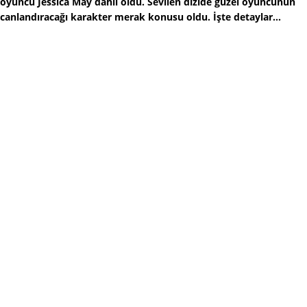
oyuncu Jessica May dahil oldu. Sevilen dizide güzel oyuncunun
canlandıracağı karakter merak konusu oldu. İşte detaylar...