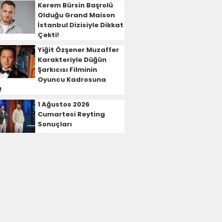
Kerem Bürsin Başrolü
Olduğu Grand Maison
İstanbul Dizisiyle Dikkat
Çekti!
Yiğit Özşener Muzaffer
Karakteriyle Düğün
Şarkıcısı Filminin
Oyuncu Kadrosuna
!
1 Ağustos 2026
Cumartesi Reyting
Sonuçları