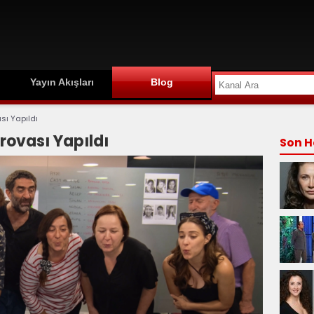
Yayın Akışları
Blog
sı Yapıldı
rovası Yapıldı
Son H