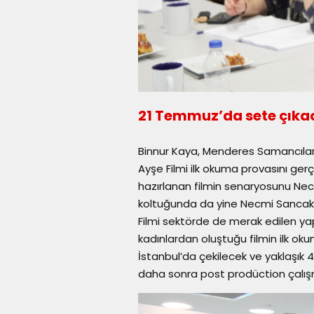
21 Temmuz’da sete çıka
Binnur Kaya, Menderes Samancılar ve
Ayşe Filmi ilk okuma provasını gerç
hazırlanan filmin senaryosunu Ne
koltuğunda da yine Necmi Sancak yer
Filmi sektörde de merak edilen yap
kadınlardan oluştuğu filmin ilk ok
İstanbul’da çekilecek ve yaklaşık 
daha sonra post prodüction çalı