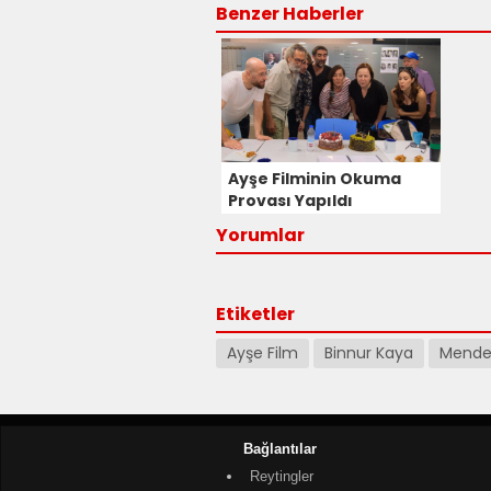
Benzer Haberler
Ayşe Filminin Okuma
Provası Yapıldı
Yorumlar
Etiketler
Ayşe Film
Binnur Kaya
Mende
Bağlantılar
Reytingler