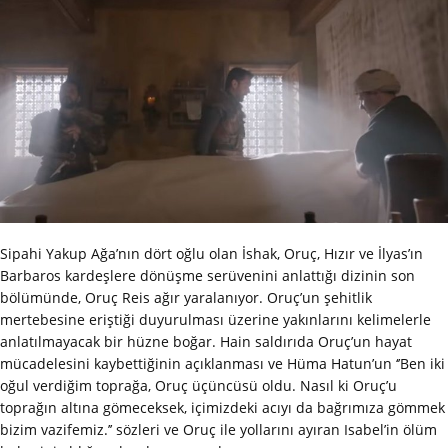
Sipahi Yakup Ağa’nın dört oğlu olan İshak, Oruç, Hızır ve İlyas’ın
Barbaros kardeşlere dönüşme serüvenini anlattığı dizinin son
bölümünde, Oruç Reis ağır yaralanıyor. Oruç’un şehitlik
mertebesine eriştiği duyurulması üzerine yakınlarını kelimelerle
anlatılmayacak bir hüzne boğar. Hain saldırıda Oruç’un hayat
mücadelesini kaybettiğinin açıklanması ve Hüma Hatun’un ‘’Ben iki
oğul verdiğim toprağa, Oruç üçüncüsü oldu. Nasıl ki Oruç’u
toprağın altına gömeceksek, içimizdeki acıyı da bağrımıza gömmek
bizim vazifemiz.’’ sözleri ve Oruç ile yollarını ayıran Isabel’in ölüm