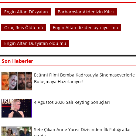
Engin Altan Düzyatan
Barbaroslar Akdenizin Kılıcı
Oruç Reis Öldü mü
Engin Altan diziden ayrılıyor mu
Engin Altan Düzyatan öldü mü
Son Haberler
Ecünni Filmi Bomba Kadrosuyla Sinemaseverlerle
Buluşmaya Hazırlanıyor!
4 Ağustos 2026 Salı Reyting Sonuçları
Sete Çıkan Anne Yarısı Dizisinden İlk Fotoğraflar