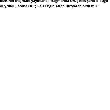
dizisinin fragmanı yayınlandı, fragmanda Oruç Reis şehit olduğu
duyruldu, acaba Oruç Reis Engin Altan Düzyatan öldü mü?