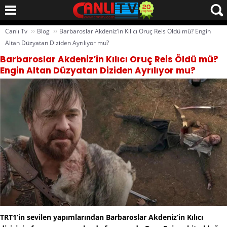
››
››
Canlı Tv
Blog
Barbaroslar Akdeniz’in Kılıcı Oruç Reis Öldü mü? Engin
Altan Düzyatan Diziden Ayrılıyor mu?
Barbaroslar Akdeniz’in Kılıcı Oruç Reis Öldü mü?
Engin Altan Düzyatan Diziden Ayrılıyor mu?
TRT1’in sevilen yapımlarından Barbaroslar Akdeniz’in Kılıcı