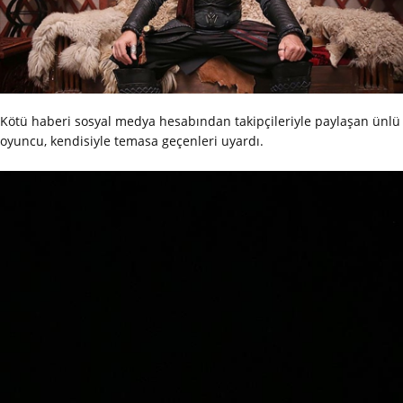
Kötü haberi sosyal medya hesabından takipçileriyle paylaşan ünlü
oyuncu, kendisiyle temasa geçenleri uyardı.