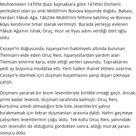
Muhtemelen 1470’te (bazı kaynaklara göre 1474’te) Osmanlı
yerleşkesi olan şu anki Midilli’nin Bonova köyünde doğdu. Babası,
Vardari Yâkub Ağa, 1462’de Midilli’nin fethine katılmış ve Bonova
köyü kendisine tımar olarak verilmişti. Burada yerleşip evlenen
Yâkub Ağa’nın İshak, Oruç, Hızır ve İlyas adını verdiği dört oğlu
oldu.
Cezayir’in doğusunda, İspanya’nın hakimiyeti altında bulunan
Tlemsan’ı elde eden Oruç Reis, İspanyollardan yardım alan
Tlemsan emirine karşı, elde ettiği yerleri savundu. Topraklarını
yedi ay boyunca müdâfaa etti. Yerli halkın ihanet etmesi üzerine,
Cezayir’e dönmek için düşman kuşatmasını yarıp dışarı çıkmaya
çalıştı.
Düşmanı yararak bir kısım leventleriyle birlikte ırmağı geçti. Ancak,
yirmi kadar levendi, düşman tarafında kalmıştı. Oruç Reis,
kurtulma ümidi olmadığını bile bile, leventlerini yalnız
bırakmamak için tekrar düşmanları arasına daldı. Nehri geçmeye
çalışırken leventlerinin çoğu öldü. Tek kollu Oruç Reis, yanındaki
son levendin de öldüğünü gördükten sonra, aldığı mızrak yarası
sonucu öldü.