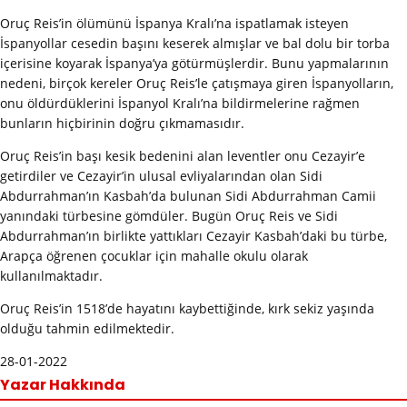
Oruç Reis’in ölümünü İspanya Kralı’na ispatlamak isteyen
İspanyollar cesedin başını keserek almışlar ve bal dolu bir torba
içerisine koyarak İspanya’ya götürmüşlerdir. Bunu yapmalarının
nedeni, birçok kereler Oruç Reis’le çatışmaya giren İspanyolların,
onu öldürdüklerini İspanyol Kralı’na bildirmelerine rağmen
bunların hiçbirinin doğru çıkmamasıdır.
Oruç Reis’in başı kesik bedenini alan leventler onu Cezayir’e
getirdiler ve Cezayir’in ulusal evliyalarından olan Sidi
Abdurrahman’ın Kasbah’da bulunan Sidi Abdurrahman Camii
yanındaki türbesine gömdüler. Bugün Oruç Reis ve Sidi
Abdurrahman’ın birlikte yattıkları Cezayir Kasbah’daki bu türbe,
Arapça öğrenen çocuklar için mahalle okulu olarak
kullanılmaktadır.
Oruç Reis’in 1518’de hayatını kaybettiğinde, kırk sekiz yaşında
olduğu tahmin edilmektedir.
28-01-2022
Yazar Hakkında