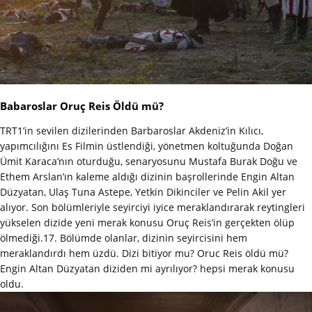
Babaroslar Oruç Reis Öldü mü?
TRT1’in sevilen dizilerinden Barbaroslar Akdeniz’in Kılıcı,
yapımcılığını Es Filmin üstlendiği, yönetmen koltuğunda Doğan
Ümit Karaca’nın oturduğu, senaryosunu Mustafa Burak Doğu ve
Ethem Arslan’ın kaleme aldığı dizinin başrollerinde Engin Altan
Düzyatan, Ulaş Tuna Astepe, Yetkin Dikinciler ve Pelin Akil yer
alıyor. Son bölümleriyle seyirciyi iyice meraklandırarak reytingleri
yükselen dizide yeni merak konusu Oruç Reis’in gerçekten ölüp
ölmediği.17. Bölümde olanlar, dizinin seyircisini hem
meraklandırdı hem üzdü. Dizi bitiyor mu? Oruc Reis öldü mü?
Engin Altan Düzyatan diziden mi ayrılıyor? hepsi merak konusu
oldu.