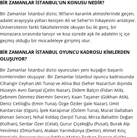
BİR ZAMANLAR İSTANBUL'UN KONUSU NEDİR?
Bir Zamanlar İstanbul dizisi, 90'ların karanlık atmosferinde geçen,
adalet arayışıyla yolları kesişen Ali ve Seher'in hikayesini anlatıyor.
Üniversitenin farklı fakültelerinde okuyan bu iki genç, bir
münazara sırasında tanışır ve kısa sürede aşk ile adaletin iç içe
geçmiş olduğu bir mücadeleye girişmiş olur.
BİR ZAMANLAR İSTANBUL OYUNCU KADROSU KİMLERDEN
OLUŞUYOR?
Bir Zamanlar İstanbul dizisi oyuncuları yeni kuşağın başarılı
isimlerinden oluşuyor. Bir Zamanlar İstanbul oyuncu kadrosunda
Cihangir Ceyhan (Ali Tuna) ve Alina Boz (Seher Nazar)’un dışında
Hüseyin Avni Danyal (Çetin Nazar), Didem Balçın (Fidan Atik),
Şebnem Dönmez (Nermin Sencer), Kaan Taşaner (Gökhan Atik),
Deniz Celiloğlu (Emin Tuna), Özge Özder (Jale Nazar), Ümit
Kantarcılar (Ogün), İpek Karapınar (Özlem Tuna), Murat Daltaban
(Kenan Sencer), Nihal Koldaş (Serpil Tuna), Mirza Bahattin Doğan
(Külhan), Serdar Özer (Celal), Gurur Çiçekoğlu (Pusat), Burak Alp
Yenilmez (Ömürhan), Atakan Yarımdünya (Demir), Ahmet Kılıç