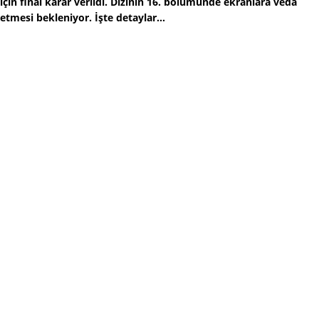
için final karar verildi. Dizinin 16. bölümünde ekranlara veda
etmesi bekleniyor. İşte detaylar...