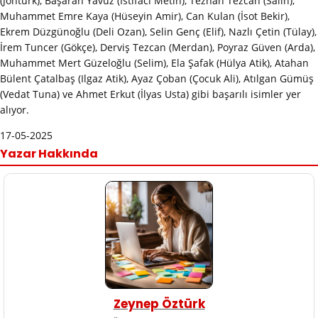
(Jöntürk), Başaran Yavuz (İstifacı Metin), Tezhan Tezcan (Salih),
Muhammet Emre Kaya (Hüseyin Amir), Can Kulan (İsot Bekir),
Ekrem Düzgünoğlu (Deli Ozan), Selin Genç (Elif), Nazlı Çetin (Tülay),
İrem Tuncer (Gökçe), Derviş Tezcan (Merdan), Poyraz Güven (Arda),
Muhammet Mert Güzeloğlu (Selim), Ela Şafak (Hülya Atik), Atahan
Bülent Çatalbaş (Ilgaz Atik), Ayaz Çoban (Çocuk Ali), Atılgan Gümüş
(Vedat Tuna) ve Ahmet Erkut (İlyas Usta) gibi başarılı isimler yer
alıyor.
17-05-2025
Yazar Hakkında
Zeynep Öztürk