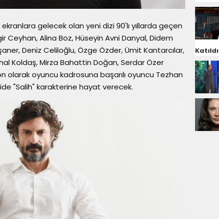
ekranlara gelecek olan yeni dizi 90'lı yıllarda geçen
ngir Ceyhan, Alina Boz, Hüseyin Avni Danyal, Didem
er, Deniz Celiloğlu, Özge Özder, Ümit Kantarcılar,
Katıldı
ihal Koldaş, Mirza Bahattin Doğan, Serdar Özer
n son olarak oyuncu kadrosuna başarılı oyuncu Tezhan
ide "Salih" karakterine hayat verecek.