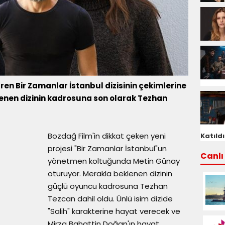
süren Bir Zamanlar İstanbul dizisinin çekimlerine
enen dizinin kadrosuna son olarak Tezhan
Bozdağ Film'in dikkat çeken yeni
Katıldı
projesi "Bir Zamanlar İstanbul"un
Canlı 
yönetmen koltuğunda Metin Günay
oturuyor. Merakla beklenen dizinin
güçlü oyuncu kadrosuna Tezhan
Tezcan dahil oldu. Ünlü isim dizide
"Salih" karakterine hayat verecek ve
Mirza Bahattin Doğan'ın hayat