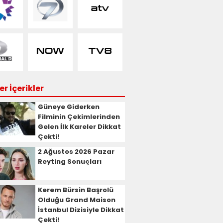
r İçerikler
Güneye Giderken
Filminin Çekimlerinden
Gelen İlk Kareler Dikkat
Çekti!
2 Ağustos 2026 Pazar
Reyting Sonuçları
Kerem Bürsin Başrolü
Olduğu Grand Maison
İstanbul Dizisiyle Dikkat
Çekti!