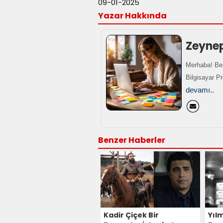
09-01-2025
Yazar Hakkında
Zeyne
Merhaba! Ben
Bilgisayar P
devamı..
Benzer Haberler
Kadir Çiçek Bir
Yıl