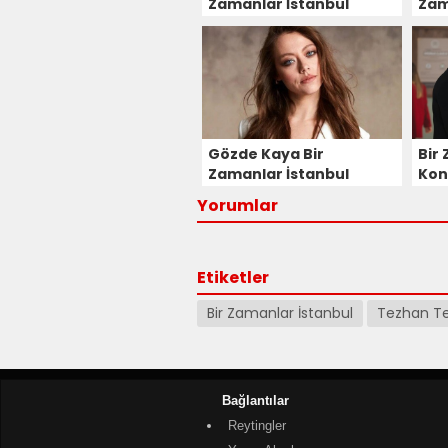
Zamanlar İstanbul
Zam
Dizisinin Güçlü
Dizi
Kadrosuna Dahil Oldu!
Gözde Kaya Bir
Bir
Zamanlar İstanbul
Kon
Dizisinde Yeni Bir
Yorumlar
Köroğlu Destanı
Yazıyor!
Etiketler
Bir Zamanlar İstanbul
Tezhan T
Bağlantılar
Reytingler