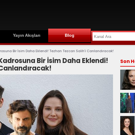
Yayın Akışları
Blog
rosuna Bir İsim Daha Eklendi! Tezhan Tezcan Salih'i Canlandıracak!
Kadrosuna Bir İsim Daha Eklendi!
Son H
 Canlandıracak!