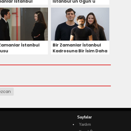
anlar İstanbul
İstanbul'un Ogün'ü
sine Dahil Oldu!
Diziye Veda Ediyor!
 Zamanlar İstanbul
Bir Zamanlar İstanbul
usu
Kadrosuna Bir İsim Daha
Eklendi! Tezhan Tezcan
Salih'i Canlandıracak!
ezcan
Sayfalar
Yardım