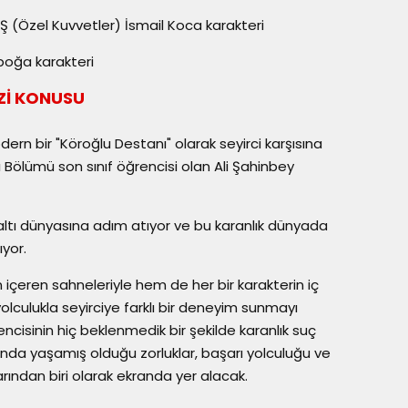
VŞ (Özel Kuvvetler) İsmail Koca karakteri
boğa karakteri
Zİ KONUSU
dern bir "Köroğlu Destanı" olarak seyirci karşısına
tı Bölümü son sınıf öğrencisi olan Ali Şahinbey
eraltı dünyasına adım atıyor ve bu karanlık dünyada
ıyor.
içeren sahneleriyle hem de her bir karakterin iç
lculukla seyirciye farklı bir deneyim sunmayı
ncisinin hiç beklenmedik bir şekilde karanlık suç
ında yaşamış olduğu zorluklar, başarı yolculuğu ve
ından biri olarak ekranda yer alacak.