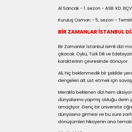
Al Sancak - 1. sezon - ASB. KD. BÇ
Kuruluş Osman - 5. sezon - Temir
BİR ZAMANLAR İSTANBUL Dİ
Bir Zamanlar İstanbul isimli dizi mo
çıkacak. Öykü, Türk Dili ve Edebiya
karakterinin çevresinde dönüyor.
Ali, hiç beklenmedik bir şekilde y
dengeleri alt üst etmek için savaş
Merakla beklenen dizi hem aksiyon 
dünyalarına yapmış olduğu derin yo
amaçlıyor. Genç bir üniversite öğre
dünyasına girmesi ve bu süre zarf
dönüşümleri hikayenin ana temalar