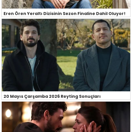
Eren Ören Yeraltı Dizisinin Sezon Finaline Dahil Oluyor!
20 Mayıs Çarşamba 2026 Reyting Sonuçları