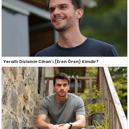
Yeraltı Dizisinin Cihan'ı (Eren Ören) Kimdir?