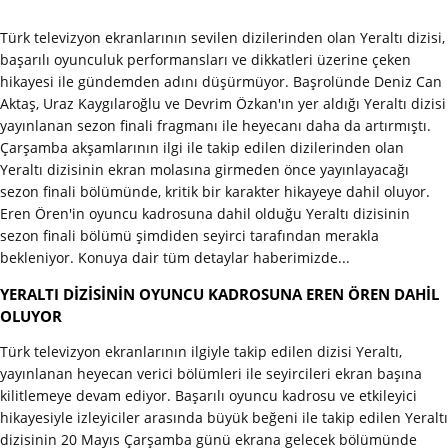
Türk televizyon ekranlarının sevilen dizilerinden olan Yeraltı dizisi,
başarılı oyunculuk performansları ve dikkatleri üzerine çeken
hikayesi ile gündemden adını düşürmüyor. Başrolünde Deniz Can
Aktaş, Uraz Kaygılaroğlu ve Devrim Özkan'ın yer aldığı Yeraltı dizisi
yayınlanan sezon finali fragmanı ile heyecanı daha da artırmıştı.
Çarşamba akşamlarının ilgi ile takip edilen dizilerinden olan
Yeraltı dizisinin ekran molasına girmeden önce yayınlayacağı
sezon finali bölümünde, kritik bir karakter hikayeye dahil oluyor.
Eren Ören'in oyuncu kadrosuna dahil olduğu Yeraltı dizisinin
sezon finali bölümü şimdiden seyirci tarafından merakla
bekleniyor. Konuya dair tüm detaylar haberimizde...
YERALTI DİZİSİNİN OYUNCU KADROSUNA EREN ÖREN DAHİL
OLUYOR
Türk televizyon ekranlarının ilgiyle takip edilen dizisi Yeraltı,
yayınlanan heyecan verici bölümleri ile seyircileri ekran başına
kilitlemeye devam ediyor. Başarılı oyuncu kadrosu ve etkileyici
hikayesiyle izleyiciler arasında büyük beğeni ile takip edilen Yeraltı
dizisinin 20 Mayıs Çarşamba günü ekrana gelecek bölümünde