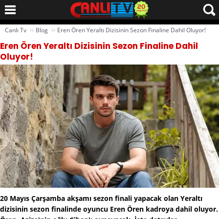
››
››
Canlı Tv
Blog
Eren Ören Yeraltı Dizisinin Sezon Finaline Dahil Oluyor!
Eren Ören Yeraltı Dizisinin Sezon Finaline Dahil
Oluyor!
20 Mayıs Çarşamba akşamı sezon finali yapacak olan Yeraltı
dizisinin sezon finalinde oyuncu Eren Ören kadroya dahil oluyor.