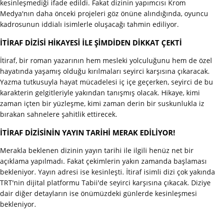
kesinleşmediği ifade edildi. Fakat dizinin yapımcısı Krom
Medya'nın daha önceki projeleri göz önüne alındığında, oyuncu
kadrosunun iddialı isimlerle oluşacağı tahmin ediliyor.
İTİRAF DİZİSİ HİKAYESİ İLE ŞİMDİDEN DİKKAT ÇEKTİ
İtiraf, bir roman yazarının hem mesleki yolculuğunu hem de özel
hayatında yaşamış olduğu kırılmaları seyirci karşısına çıkaracak.
Yazma tutkusuyla hayat mücadelesi iç içe geçerken, seyirci de bu
karakterin gelgitleriyle yakından tanışmış olacak. Hikaye, kimi
zaman içten bir yüzleşme, kimi zaman derin bir suskunlukla iz
bırakan sahnelere şahitlik ettirecek.
İTİRAF DİZİSİNİN YAYIN TARİHİ MERAK EDİLİYOR!
Merakla beklenen dizinin yayın tarihi ile ilgili henüz net bir
açıklama yapılmadı. Fakat çekimlerin yakın zamanda başlaması
bekleniyor. Yayın adresi ise kesinleşti. İtiraf isimli dizi çok yakında
TRT'nin dijital platformu Tabii'de seyirci karşısına çıkacak. Diziye
dair diğer detayların ise önümüzdeki günlerde kesinleşmesi
bekleniyor.