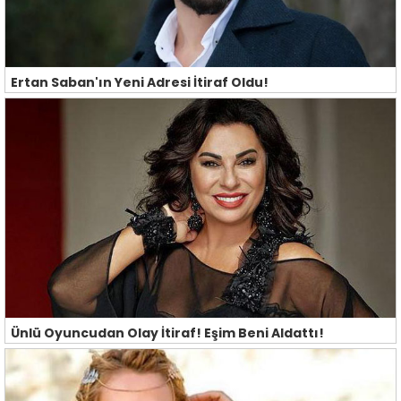
Ertan Saban'ın Yeni Adresi İtiraf Oldu!
Ünlü Oyuncudan Olay İtiraf! Eşim Beni Aldattı!