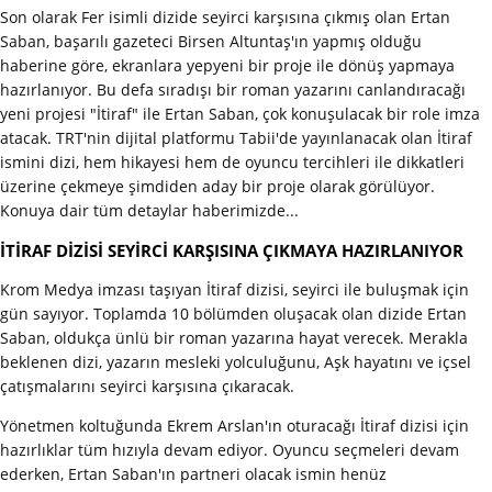
Son olarak Fer isimli dizide seyirci karşısına çıkmış olan Ertan
Saban, başarılı gazeteci Birsen Altuntaş'ın yapmış olduğu
haberine göre, ekranlara yepyeni bir proje ile dönüş yapmaya
hazırlanıyor. Bu defa sıradışı bir roman yazarını canlandıracağı
yeni projesi "İtiraf" ile Ertan Saban, çok konuşulacak bir role imza
atacak. TRT'nin dijital platformu Tabii'de yayınlanacak olan İtiraf
ismini dizi, hem hikayesi hem de oyuncu tercihleri ile dikkatleri
üzerine çekmeye şimdiden aday bir proje olarak görülüyor.
Konuya dair tüm detaylar haberimizde...
İTİRAF DİZİSİ SEYİRCİ KARŞISINA ÇIKMAYA HAZIRLANIYOR
Krom Medya imzası taşıyan İtiraf dizisi, seyirci ile buluşmak için
gün sayıyor. Toplamda 10 bölümden oluşacak olan dizide Ertan
Saban, oldukça ünlü bir roman yazarına hayat verecek. Merakla
beklenen dizi, yazarın mesleki yolculuğunu, Aşk hayatını ve içsel
çatışmalarını seyirci karşısına çıkaracak.
Yönetmen koltuğunda Ekrem Arslan'ın oturacağı İtiraf dizisi için
hazırlıklar tüm hızıyla devam ediyor. Oyuncu seçmeleri devam
ederken, Ertan Saban'ın partneri olacak ismin henüz