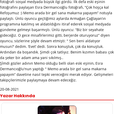
fotoğrafı sosyal medyada büyük ilgi gördü. İlk defa eski eşinin
fotoğrafını paylaşan Esra Dermancıoğlu fotoğrafı, “Çok hoşça kal
Refoşumuz :) Memo arada bir gel sana makarna yapayım” notuyla
paylaştı. Ünlü oyuncu geçtiğimiz aylarda Armağan Çağlayan’ın
programına katılmış ve aldatıldığını itiraf ederek sosyal medyada
gündeme gelmeyi başarmıştı. Ünlü oyuncu: “Biz bir seyahate
gideceğiz. O gece misafirlerimiz gitti, berjerde oturuyoruz” diyen
oyuncu, sözlerine şöyle devam etmişti: " Sen beni aldatıyor
musun?’ dedim. ‘Evet’ dedi. Sonra konuştuk, çok da konuştuk.
Ardından da boşandık. Şimdi çok tatlıyız. Benim kızımın babası çok
da şeker bir adam ama yani sıkılmış..
Şİmdi gözler adının Memo olduğu belli olan eski eşinin, Esra
Dermancıoğlu'nun yaptığı " Memo arada bir gel sana makarna
yapayım” davetine nasıl tepki vereceğini merak ediyor. Gelişmeleri
takipçilerimizle paylaşmaya devam edeceğiz.
20-08-2021
Yazar Hakkında