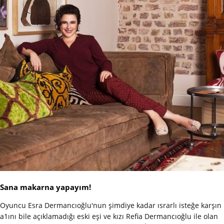
Sana makarna yapayım!
Oyuncu Esra Dermancıoğlu'nun şimdiye kadar ısrarlı isteğe karşın
a1ını bile açıklamadığı eski eşi ve kızı Refia Dermancıoğlu ile olan