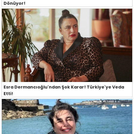
Dönüyor!
Esra Dermancıoğlu'ndan Şok Karar! Türkiye'ye Veda
Etti!