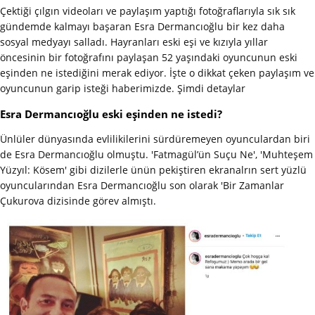
Çektiği çılgın videoları ve paylaşım yaptığı fotoğraflarıyla sık sık
gündemde kalmayı başaran Esra Dermancıoğlu bir kez daha
sosyal medyayı salladı. Hayranları eski eşi ve kızıyla yıllar
öncesinin bir fotoğrafını paylaşan 52 yaşındaki oyuncunun eski
eşinden ne istediğini merak ediyor. İşte o dikkat çeken paylaşım ve
oyuncunun garip isteği haberimizde. Şimdi detaylar
Esra Dermancıoğlu eski eşinden ne istedi?
Ünlüler dünyasında evlilikilerini sürdüremeyen oyunculardan biri
de Esra Dermancıoğlu olmuştu. 'Fatmagül’ün Suçu Ne', 'Muhteşem
Yüzyıl: Kösem' gibi dizilerle ünün pekiştiren ekranalrın sert yüzlü
oyuncularından Esra Dermancıoğlu son olarak 'Bir Zamanlar
Çukurova dizisinde görev almıştı.