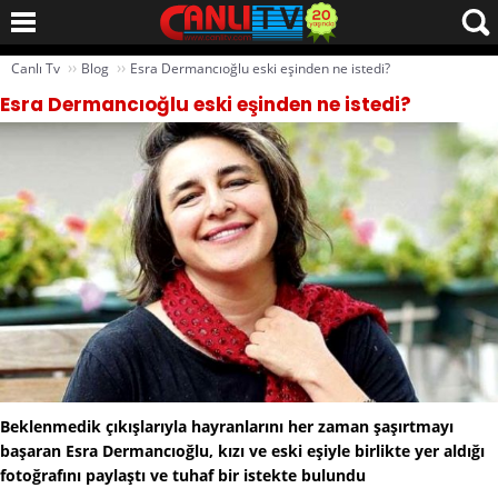
››
››
Canlı Tv
Blog
Esra Dermancıoğlu eski eşinden ne istedi?
Esra Dermancıoğlu eski eşinden ne istedi?
Beklenmedik çıkışlarıyla hayranlarını her zaman şaşırtmayı
başaran Esra Dermancıoğlu, kızı ve eski eşiyle birlikte yer aldığı
fotoğrafını paylaştı ve tuhaf bir istekte bulundu