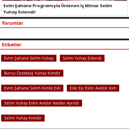
Evim Şahane Programıyla Ünlenen İç Mimar Selim
Yuhay Evlendi!
Yorumlar
Etiketler
Evim Şahane Selim Yuhay
Selim Yuhay Evlendi
Burcu Öztektaş Yuhay Kimdir
Evim Şahane Selim Kimle Evli
Eski Eşi Evlin Avidor Kim
Selim Yuhay Evlin Avidor Neden Ayrıldı
Selim Yuhay Kimdir