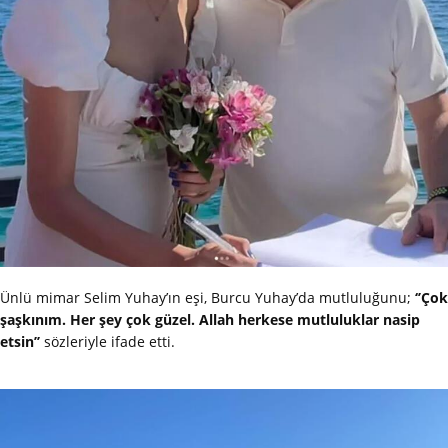
Ünlü mimar Selim Yuhay’ın eşi, Burcu Yuhay’da mutluluğunu;
‘’Çok
şaşkınım. Her şey çok güzel. Allah herkese mutluluklar nasip
etsin’’
sözleriyle ifade etti.