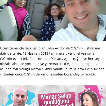
Uzun zamandır ilişkileri olan Evlin Avidor ile C.G.’nin ilişkilerine
dair defterde, 13 Haziran 2013 tarihine ait kendi el yazısıyla
C.G.’nin evlilik teklifine cevaben ‘’Kocam, eşim, ışığım ve her şeyim
olarak kabul ediyorum’’ diye yazmıştı. Eski eşinin aldattığı C.G.’de
aslında evli olduğu ortaya çıkmış, yalnız Selim Yuhay- Evlin Avidor
çiftinden önce C.G’nin de kendi eşinden boşandığı öğrenildi.