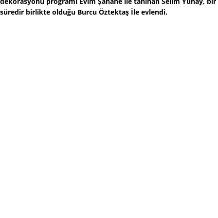
dekorasyonu programı Evim Şahane ile tanınan Selim Yuhay, bir
süredir birlikte olduğu Burcu Öztektaş İle evlendi.