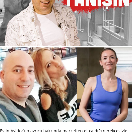
Evlin Avidor’un ayrıca hakkında marketten et çaldığı gerekçesiyle