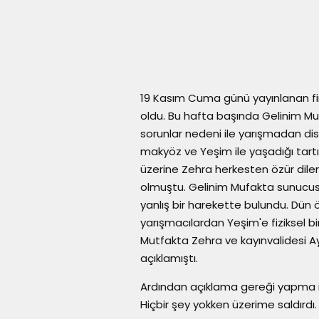
19 Kasım Cuma günü yayınlanan final
oldu. Bu hafta başında Gelinim Mut
sorunlar nedeni ile yarışmadan dis
makyöz ve Yeşim ile yaşadığı tart
üzerine Zehra herkesten özür dilem
olmuştu. Gelinim Mufakta sunucusu
yanlış bir harekette bulundu. Dün
yarışmacılardan Yeşim'e fiziksel b
Mutfakta Zehra ve kayınvalidesi Ay
açıklamıştı.
Ardından açıklama gereği yapma i
Hiçbir şey yokken üzerime saldırd