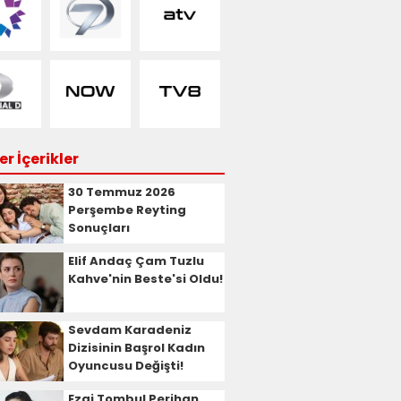
r İçerikler
30 Temmuz 2026
Perşembe Reyting
Sonuçları
Elif Andaç Çam Tuzlu
Kahve'nin Beste'si Oldu!
Sevdam Karadeniz
Dizisinin Başrol Kadın
Oyuncusu Değişti!
Ezgi Tombul Perihan