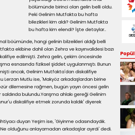
bölümünde birinci olan gelin belli oldu.
Peki Gelinim Mutfakta bu hafta
bilezikleri kim aldı? Gelinim Mutfakta
bu hafta kim elendi? İşte detaylar..
 böümünde, hangi gelinin bilzeikleri aldığı belli
fakta ekibine dahil olan Zehra ve kayınvalidesi bazı
Popüle
kalifiye edilmişti. Zehra gelin, çekim öncesinde
ışma esnasında fiziksel şiddet uygulanmıştı. Bunun
işti ancak, Gelinim Mutfakta'dan diskalifiye
 Lerzan Mutlu ise, 'Makyöz arkadaşlardan birine
 özür dilemesine rağmen, bugün yayın öncesi gelin
ir saldırıda bulundu.Yarışma ahlakı gereği Gelinim
nur'u diskalifiye etmek zorunda kaldık' diyerek
htiyacı duyan Yeşim ise, 'Giyinme odasındaydık.
ı. Ne olduğunu anlayamadan arkadaşlar ayırdı' dedi.