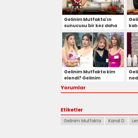
Gelinim Mutfakta'ın
Gel
sunucusu bir kez daha
kalı
değişti İşte yeni sunucu!
old
kim
Gelinim Mutfakta kim
Gel
elendi? Gelinim
ned
Mutfakta 19 Kasım puan
Yorumlar
durumu
Etiketler
Gelinim Mutfakta
Kanal D
Le