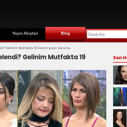
Yayın Akışları
Blog
ndi? Gelinim Mutfakta 19 Kasım puan durumu
elendi? Gelinim Mutfakta 19
Son H