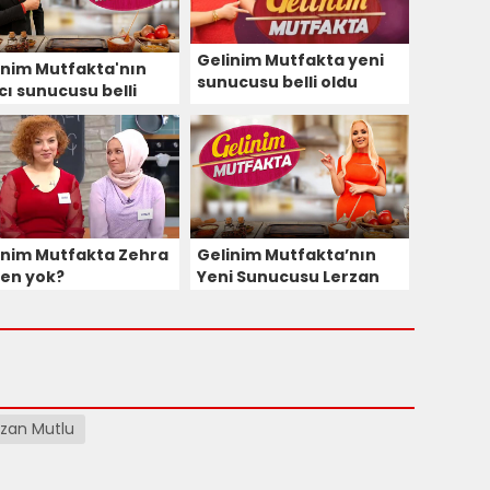
Gelinim Mutfakta yeni
inim Mutfakta'nın
sunucusu belli oldu
cı sunucusu belli
u! Tugay Başyayla
dir?
Gelinim Mutfakta’nın
inim Mutfakta Zehra
Yeni Sunucusu Lerzan
en yok?
Mutlu Oldu
rzan Mutlu