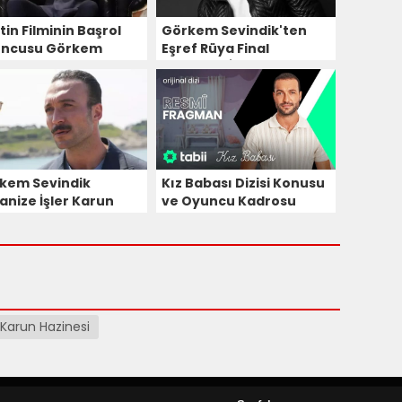
in Filminin Başrol
Görkem Sevindik'ten
ncusu Görkem
Eşref Rüya Final
indik Oldu!
Kararıyla İlgili Şaşırtan
Açıklama!
kem Sevindik
Kız Babası Dizisi Konusu
anize İşler Karun
ve Oyuncu Kadrosu
nesi Dizisinin
ncu Kadrosuna
ldı!
 Karun Hazinesi