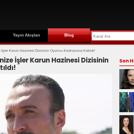
Yayın Akışları
Blog
İşler Karun Hazinesi Dizisinin Oyuncu Kadrosuna Katıldı!
ze İşler Karun Hazinesi Dizisinin
Son H
ıldı!