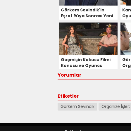
Görkem Sevindik'in
Kant
Eşref Rüya Sonrası Yeni
Oyu
Projesi Belli Oldu!
Sev
Geçmişin Kokusu Filmi
Gör
Konusu ve Oyuncu
Org
Kadrosu
Hazi
Yorumlar
Oyu
Katı
Etiketler
Görkem Sevindik
Organize İşler: