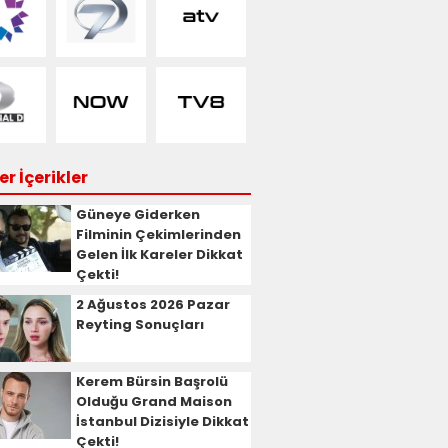
r İçerikler
Güneye Giderken
Filminin Çekimlerinden
Gelen İlk Kareler Dikkat
Çekti!
2 Ağustos 2026 Pazar
Reyting Sonuçları
Kerem Bürsin Başrolü
Olduğu Grand Maison
İstanbul Dizisiyle Dikkat
Çekti!