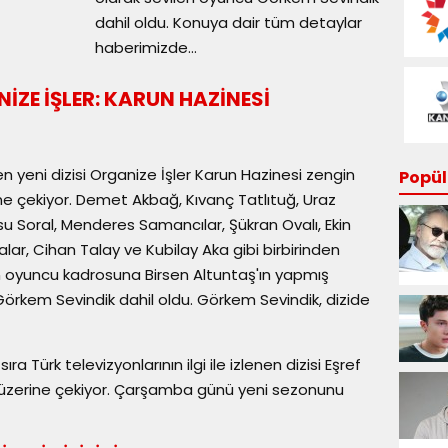
dahil oldu. Konuya dair tüm detaylar
haberimizde…
ZE İŞLER: KARUN HAZİNESİ
 yeni dizisi Organize İşler Karun Hazinesi zengin
Popüle
ine çekiyor. Demet Akbağ, Kıvanç Tatlıtuğ, Uraz
su Soral, Menderes Samancılar, Şükran Ovalı, Ekin
ar, Cihan Talay ve Kubilay Aka gibi birbirinden
nin oyuncu kadrosuna Birsen Altuntaş'ın yapmış
örkem Sevindik dahil oldu. Görkem Sevindik, dizide
a Türk televizyonlarının ilgi ile izlenen dizisi Eşref
ri üzerine çekiyor. Çarşamba günü yeni sezonunu