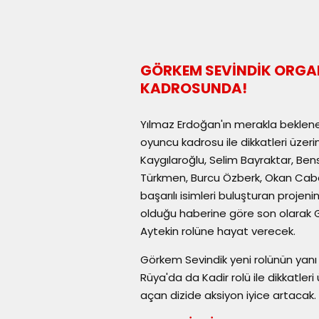
GÖRKEM SEVİNDİK ORGANİ
KADROSUNDA!
Yılmaz Erdoğan'ın merakla beklenen
oyuncu kadrosu ile dikkatleri üzer
Kaygılaroğlu, Selim Bayraktar, Ben
Türkmen, Burcu Özberk, Okan Cabal
başarılı isimleri buluşturan proje
olduğu haberine göre son olarak G
Aytekin rolüne hayat verecek.
Görkem Sevindik yeni rolünün yanı sır
Rüya'da da Kadir rolü ile dikkatle
açan dizide aksiyon iyice artacak.