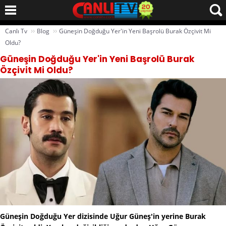
››
››
Canlı Tv
Blog
Güneşin Doğduğu Yer'in Yeni Başrolü Burak Özçivit Mi
Oldu?
Güneşin Doğduğu Yer'in Yeni Başrolü Burak
Özçivit Mi Oldu?
Güneşin Doğduğu Yer dizisinde Uğur Güneş'in yerine Burak