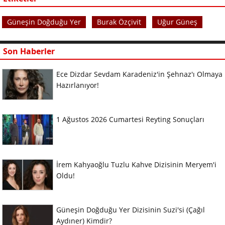
Güneşin Doğduğu Yer
Burak Özçivit
Uğur Güneş
Son Haberler
Ece Dizdar Sevdam Karadeniz'in Şehnaz'ı Olmaya
Hazırlanıyor!
1 Ağustos 2026 Cumartesi Reyting Sonuçları
İrem Kahyaoğlu Tuzlu Kahve Dizisinin Meryem'i
Oldu!
Güneşin Doğduğu Yer Dizisinin Suzi'si (Çağıl
Aydıner) Kimdir?