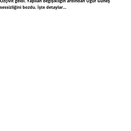
Özçivit geldi. Yapılan değişikliğin ardından Uğur Güneş
sessizliğini bozdu. İşte detaylar...