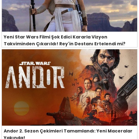
Yeni Star Wars Filmi Şok Edici Kararla Vizyon
Takviminden Çıkarıldı! Rey'in Destanı Ertelendi mi?
Andor 2. Sezon Çekimleri Tamamlandı: Yeni Maceralar
Yakında!