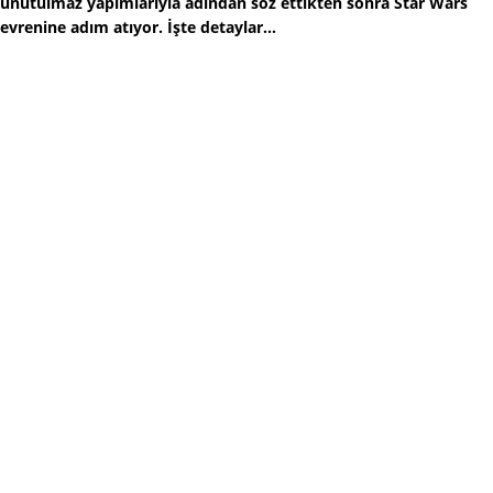
unutulmaz yapımlarıyla adından söz ettikten sonra Star Wars
evrenine adım atıyor. İşte detaylar...