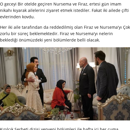
O geceyi Bir otelde geçiren Nursema ve Firaz, ertesi gün imam
nikahı kıyarak ailelerini ziyaret etmek istediler. Fakat iki ailede çifti
evlerinden kovdu.
Her iki aile tarafından da reddedilmiş olan Firaz ve Nursema'yı Çok
zorlu bir süreç beklemektedir. Firaz ve Nursema'yı nelerin
beklediği önümüzdeki yeni bölümlerde belli olacak.
Kızılcık Şerbeti dizisi yepyeni bölümleri ile hafta içi her cuma