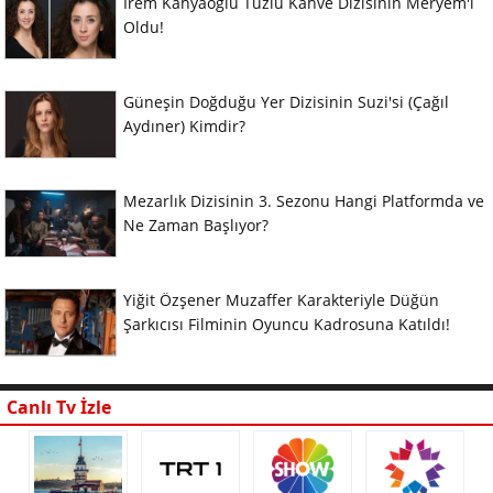
İrem Kahyaoğlu Tuzlu Kahve Dizisinin Meryem'i
Oldu!
Güneşin Doğduğu Yer Dizisinin Suzi'si (Çağıl
Aydıner) Kimdir?
Mezarlık Dizisinin 3. Sezonu Hangi Platformda ve
Ne Zaman Başlıyor?
Yiğit Özşener Muzaffer Karakteriyle Düğün
Şarkıcısı Filminin Oyuncu Kadrosuna Katıldı!
Canlı Tv İzle