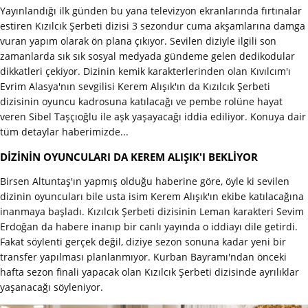
Yayınlandığı ilk günden bu yana televizyon ekranlarında fırtınalar
estiren Kızılcık Şerbeti dizisi 3 sezondur cuma akşamlarına damga
vuran yapım olarak ön plana çıkıyor. Sevilen diziyle ilgili son
zamanlarda sık sık sosyal medyada gündeme gelen dedikodular
dikkatleri çekiyor. Dizinin kemik karakterlerinden olan Kıvılcım'ı
Evrim Alasya'nın sevgilisi Kerem Alışık'ın da Kızılcık Şerbeti
dizisinin oyuncu kadrosuna katılacağı ve pembe rolüne hayat
veren Sibel Taşçıoğlu ile aşk yaşayacağı iddia ediliyor. Konuya dair
tüm detaylar haberimizde...
DİZİNİN OYUNCULARI DA KEREM ALIŞIK'I BEKLİYOR
Birsen Altuntaş'ın yapmış olduğu haberine göre, öyle ki sevilen
dizinin oyuncuları bile usta isim Kerem Alışık'ın ekibe katılacağına
inanmaya başladı. Kızılcık Şerbeti dizisinin Leman karakteri Sevim
Erdoğan da habere inanıp bir canlı yayında o iddiayı dile getirdi.
Fakat söylenti gerçek değil, diziye sezon sonuna kadar yeni bir
transfer yapılması planlanmıyor. Kurban Bayramı'ndan önceki
hafta sezon finali yapacak olan Kızılcık Şerbeti dizisinde ayrılıklar
yaşanacağı söyleniyor.