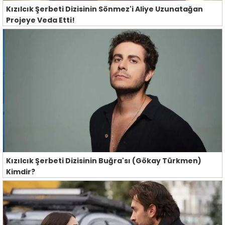
Kızılcık Şerbeti Dizisinin Sönmez'i Aliye Uzunatağan
Projeye Veda Etti!
Kızılcık Şerbeti Dizisinin Buğra'sı (Gökay Türkmen)
Kimdir?