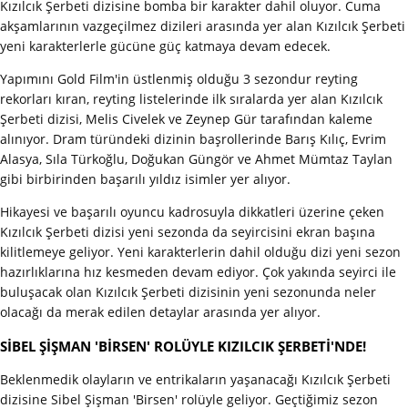
Kızılcık Şerbeti dizisine bomba bir karakter dahil oluyor. Cuma
akşamlarının vazgeçilmez dizileri arasında yer alan Kızılcık Şerbeti
yeni karakterlerle gücüne güç katmaya devam edecek.
Yapımını Gold Film'in üstlenmiş olduğu 3 sezondur reyting
rekorları kıran, reyting listelerinde ilk sıralarda yer alan Kızılcık
Şerbeti dizisi, Melis Civelek ve Zeynep Gür tarafından kaleme
alınıyor. Dram türündeki dizinin başrollerinde Barış Kılıç, Evrim
Alasya, Sıla Türkoğlu, Doğukan Güngör ve Ahmet Mümtaz Taylan
gibi birbirinden başarılı yıldız isimler yer alıyor.
Hikayesi ve başarılı oyuncu kadrosuyla dikkatleri üzerine çeken
Kızılcık Şerbeti dizisi yeni sezonda da seyircisini ekran başına
kilitlemeye geliyor. Yeni karakterlerin dahil olduğu dizi yeni sezon
hazırlıklarına hız kesmeden devam ediyor. Çok yakında seyirci ile
buluşacak olan Kızılcık Şerbeti dizisinin yeni sezonunda neler
olacağı da merak edilen detaylar arasında yer alıyor.
SİBEL ŞİŞMAN 'BİRSEN' ROLÜYLE KIZILCIK ŞERBETİ'NDE!
Beklenmedik olayların ve entrikaların yaşanacağı Kızılcık Şerbeti
dizisine Sibel Şişman 'Birsen' rolüyle geliyor. Geçtiğimiz sezon