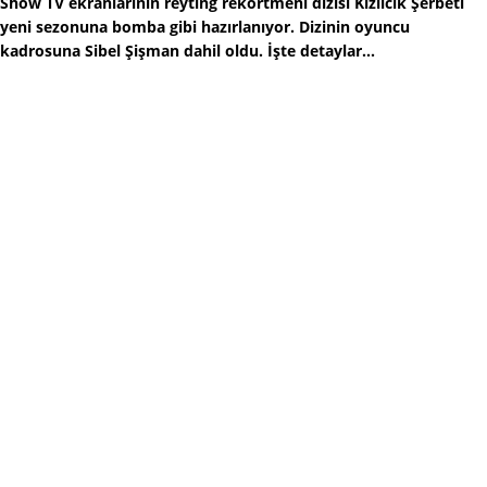
Show TV ekranlarının reyting rekortmeni dizisi Kızılcık Şerbeti
yeni sezonuna bomba gibi hazırlanıyor. Dizinin oyuncu
kadrosuna Sibel Şişman dahil oldu. İşte detaylar...