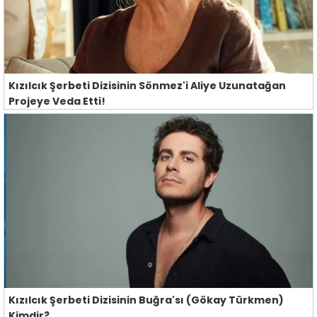
Kızılcık Şerbeti Dizisinin Sönmez'i Aliye Uzunatağan
Projeye Veda Etti!
Kızılcık Şerbeti Dizisinin Buğra'sı (Gökay Türkmen)
Kimdir?