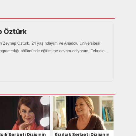
p Öztürk
 Zeynep Öztürk, 24 yaşındayım ve Anadolu Üniversitesi
rogramcılığı bölümünde eğitimime devam ediyorum. Teknolo ..
lcık Şerbeti Dizisinin
Kızılcık Şerbeti Dizisinin