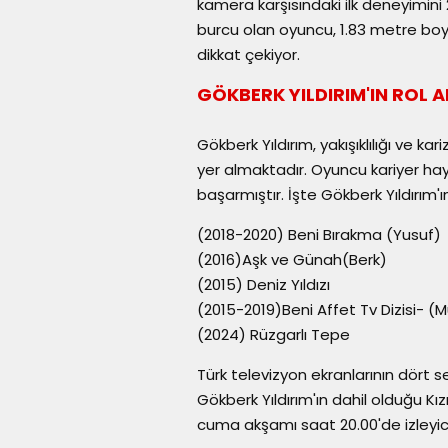
kamera karşısındaki ilk deneyimini 2
burcu olan oyuncu, 1.83 metre boyu
dikkat çekiyor.
GÖKBERK YILDIRIM'IN ROL A
Gökberk Yıldırım, yakışıklılığı ve k
yer almaktadır. Oyuncu kariyer ha
başarmıştır. İşte Gökberk Yıldırım'ın
(2018-2020) Beni Bırakma (Yusuf)
(2016)Aşk ve Günah(Berk)
(2015) Deniz Yıldızı
(2015-2019)Beni Affet Tv Dizisi- (
(2024) Rüzgarlı Tepe
Türk televizyon ekranlarının dört 
Gökberk Yıldırım'ın dahil olduğu Kızı
cuma akşamı saat 20.00'de izleyic