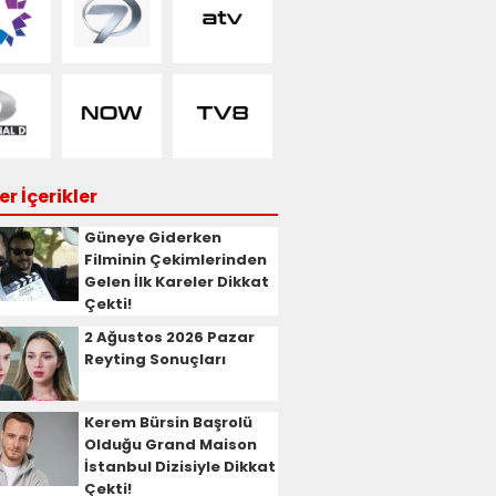
r İçerikler
Güneye Giderken
Filminin Çekimlerinden
Gelen İlk Kareler Dikkat
Çekti!
2 Ağustos 2026 Pazar
Reyting Sonuçları
Kerem Bürsin Başrolü
Olduğu Grand Maison
İstanbul Dizisiyle Dikkat
Çekti!