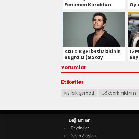
Fenomen Karakteri
Oyu
Nilay Hikayeye Veda
Laç
Ediyor!
Hal
Katı
Kızılcık Şerbeti Dizisinin
15 
Buğra'sı (Gökay
Rey
Türkmen) Kimdir?
Yorumlar
Etiketler
Kızılcık Şerbeti
Gökberk Yıldırım
Bağlantılar
Reytingler
Yayın Akışları