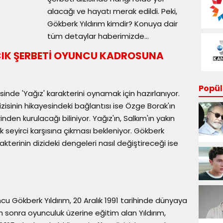
alacağı ve hayatı merak edildi. Peki,
Gökberk Yıldırım kimdir? Konuya dair
tüm detaylar haberimizde...
LCIK ŞERBETİ OYUNCU KADROSUNA
Popüle
zisinde 'Yağız' karakterini oynamak için hazırlanıyor.
dizisinin hikayesindeki bağlantısı ise Özge Borak'ın
nden kurulacağı biliniyor. Yağız'ın, Salkım'ın yakın
k seyirci karşısına çıkması bekleniyor. Gökberk
akterinin dizideki dengeleri nasıl değiştireceği ise
u Gökberk Yıldırım, 20 Aralık 1991 tarihinde dünyaya
n sonra oyunculuk üzerine eğitim alan Yıldırım,