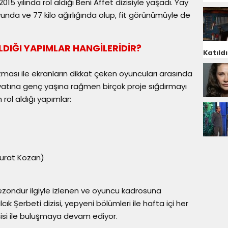
015 yılında rol aldığı Beni Affet dizisiyle yaşadı. Yay
nda ve 77 kilo ağırlığında olup, fit görünümüyle de
LDIĞI YAPIMLAR HANGİLERİDİR?
Katıldı
arizması ile ekranların dikkat çeken oyuncuları arasında
yatına genç yaşına rağmen birçok proje sığdırmayı
 rol aldığı yapımlar:
Murat Kozan)
sezondur ilgiyle izlenen ve oyuncu kadrosuna
lcık Şerbeti dizisi, yepyeni bölümleri ile hafta içi her
isi ile buluşmaya devam ediyor.