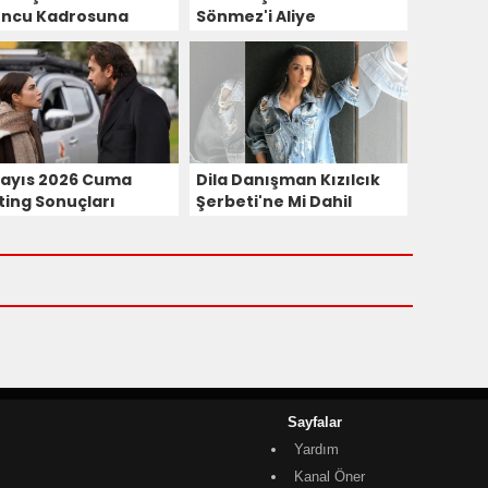
ncu Kadrosuna
Sönmez'i Aliye
in Ceylan Devrim
Uzunatağan Projeye
a Karakteriyle
Veda Etti!
ldı!
Mayıs 2026 Cuma
Dila Danışman Kızılcık
ting Sonuçları
Şerbeti'ne Mi Dahil
Oldu?
Sayfalar
Yardım
Kanal Öner