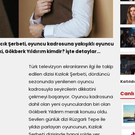
lcık Şerbeti, oyuncu kadrosuna yakışıklı oyuncu
ki, Gökberk Yıldırım kimdir? İşte detaylar...
Türk televizyon ekranlarının ilgi ile takip
edilen dizisi Kızılcık Şerbeti, dördüncü
sezonunda yenilenen oyuncu
Katıldı
kadrosuyla seyircilerin dikkatini
Canlı 
çekmeyi başarıyor. Oyuncu kadrosuna
dahil olan yeni oyunculardan biri olan
Gökberk Yıldırım merak konusu oldu.
Sevilen günlük dizi Rüzgarlı Tepe ile
yıldızı parlayan oyuncunun, Kızılcık
Şerbeti dizisinde hangi rolde yer