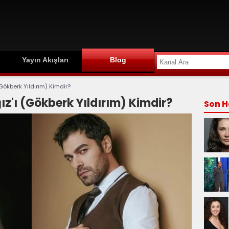
Yayın Akışları
Blog
 (Gökberk Yıldırım) Kimdir?
ğız'ı (Gökberk Yıldırım) Kimdir?
Son H