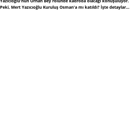
Yazıcıoğlu'nun Orhan Bey rolünde kadroda olacağı konuşuluyor.
Peki, Mert Yazıcıoğlu Kuruluş Osman'a mı katıldı? İşte detaylar...