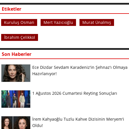
Etiketler
Kuruluş Osman
Mert Yazıcıoğlu
Murat Ünalmış
İbrahim Çelikkol
Son Haberler
Ece Dizdar Sevdam Karadeniz'in Şehnaz'ı Olmaya
Hazırlanıyor!
1 Ağustos 2026 Cumartesi Reyting Sonuçları
İrem Kahyaoğlu Tuzlu Kahve Dizisinin Meryem'i
Oldu!