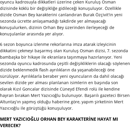
oyuncu kadrosuyla dikkatleri üzerine çeken Kuruluş Osman
dizisinde köklü bir değişikliğe gidileceği konuşuluyor. Özellikle
dizide Osman Bey karakterini canlandıran Burak Özçivit'in yeni
sezonda ücrette anlaşamadığı takdirde yer almayacağı
konuşulurken, dizinin Orhan Bey üzerinden ilerleyeceği de
konuşulanlar arasında yer alıyor.
6 sezon boyunca izlenme rekorlarına imza atarak izleyicinin
dikkatini çekmeyi başarmış olan Kuruluş Osman dizisi, 7. sezonda
bambaşka bir hikaye ile ekranlara taşınmaya hazırlanıyor. Yeni
sezonda oyuncu kadrosunda çeşitli değişikliklerin olacağı söylenen
dizide beklenmedik flash ayrılıkların da yaşanabileceği öne
sürülüyor. Ayrılıklarla beraber yeni oyuncuların da dahil olacağı
sevilen dizide yer alması planlanan isimlerin en başında son
olarak Kızıl Goncalar dizisinde Cüneyd Efendi rolü ile kendine
hayran bırakan Mert Yazıcıoğlu bulunuyor. Başarılı gazeteci Birsen
Altuntaş'ın yapmış olduğu haberine göre, yapım şirketinin Mert
Yazıcıoğlu ile görüştüğü konuşuluyor.
MERT YAZICIOĞLU ORHAN BEY KARAKTERİNE HAYAT MI
VERECEK?