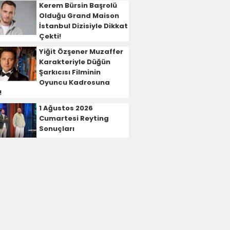
Kerem Bürsin Başrolü
Olduğu Grand Maison
İstanbul Dizisiyle Dikkat
Çekti!
Yiğit Özşener Muzaffer
Karakteriyle Düğün
Şarkıcısı Filminin
Oyuncu Kadrosuna
!
1 Ağustos 2026
Cumartesi Reyting
Sonuçları