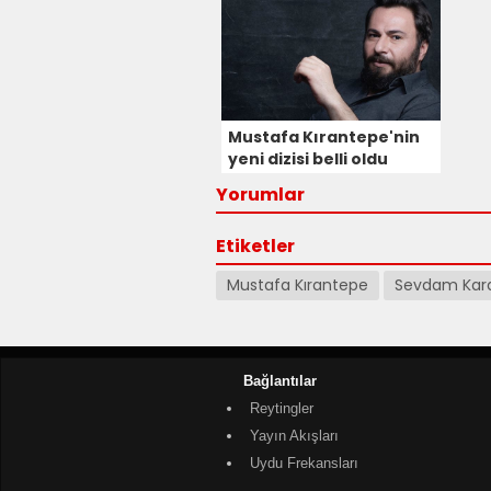
Karadeniz'e Dahil Oldu!
Oyu
Mustafa Kırantepe'nin
yeni dizisi belli oldu
Yorumlar
Etiketler
Mustafa Kırantepe
Sevdam Kar
Bağlantılar
Reytingler
Yayın Akışları
Uydu Frekansları