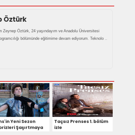
p Öztürk
 Zeynep Öztürk, 24 yaşındayım ve Anadolu Üniversitesi
rogramcılığı bölümünde eğitimime devam ediyorum. Teknolo ..
ns'in Yeni Sezon
Taçsız Prenses 1. bölüm
prizleri Şaşırtmaya
izle
am Ediyor! 6 Yeni