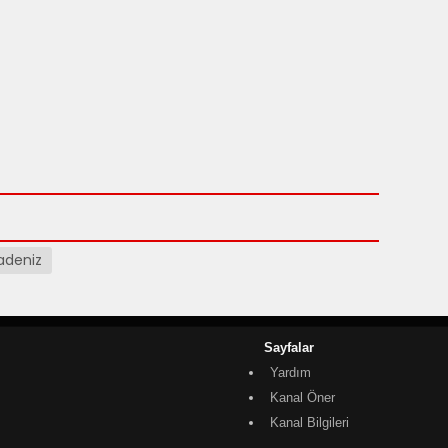
ncu Daha Kadroda!
adeniz
Sayfalar
Yardım
Kanal Öner
Kanal Bilgileri