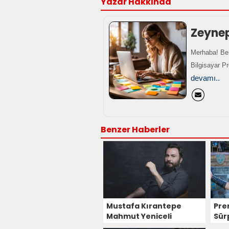
Yazar Hakkında
Zeyne
Merhaba! Ben
Bilgisayar P
devamı..
Benzer Haberler
Mustafa Kırantepe
Pre
Mahmut Yeniceli
Sür
Karakteriyle Sevdam
Dev