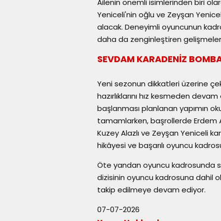
Ailenin önemli isimlerinden biri o
Yeniceli'nin oğlu ve Zeyşan Yenicel
alacak. Deneyimli oyuncunun kadro
daha da zenginleştiren gelişmelerde
SEVDAM KARADENİZ BOMBA
Yeni sezonun dikkatleri üzerine çe
hazırlıklarını hız kesmeden devam 
başlanması planlanan yapımın okum
tamamlarken, başrollerde Erdem Adi
Kuzey Alazlı ve Zeyşan Yeniceli kar
hikâyesi ve başarılı oyuncu kadrosu
Öte yandan oyuncu kadrosunda sı
dizisinin oyuncu kadrosuna dahil 
takip edilmeye devam ediyor.
07-07-2026