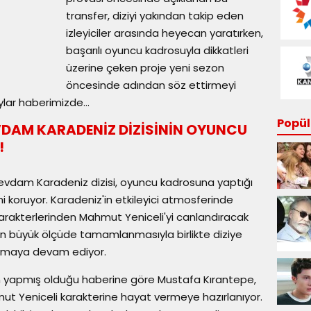
transfer, diziyi yakından takip eden
izleyiciler arasında heyecan yaratırken,
başarılı oyuncu kadrosuyla dikkatleri
üzerine çeken proje yeni sezon
öncesinde adından söz ettirmeyi
lar haberimizde...
Popüle
DAM KARADENİZ DİZİSİNİN OYUNCU
!
 Sevdam Karadeniz dizisi, oyuncu kadrosuna yaptığı
 koruyor. Karadeniz'in etkileyici atmosferinde
karakterlerinden Mahmut Yeniceli'yi canlandıracak
n büyük ölçüde tamamlanmasıyla birlikte diziye
rtmaya devam ediyor.
'ın yapmış olduğu haberine göre Mustafa Kırantepe,
t Yeniceli karakterine hayat vermeye hazırlanıyor.