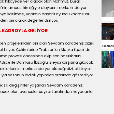
larak hikâyede yer alacak olan Mahmut, Durali
i'nin amcası kimliğiyle olayların merkezinde yer
ya katılması, yapımın başarılı oyuncu kadrosunu
n biri olarak değerlendiriliyor.
 KADROYLA GELİYOR
ken projelerinden biri olan Sevdam Karadeniz dizisi,
Katıldı
ettiriyor. Çekimlerine Trabzon'un Maçka ilçesinde
a provası öncesinde ekip son hazırlıklarını
lce ile Damlasu İkizoğlu izleyici karşısına çıkacak.
akterlerinin merkezinde yer alacağı dizi, etkileyici
yla sezonun iddialı yapımları arasında gösteriliyor.
k sık değişimler yaşanan Sevdam Karadeniz
olacak olan oyuncular seyirci tarafından heyecanla