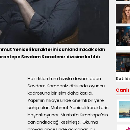
hmut Yeniceli karakterini canlandıracak olan
ırantepe Sevdam Karadeniz dizisine katıldı.
Hazırlıkları tüm hızıyla devam eden
Katıldı
Sevdam Karadeniz dizisinde oyuncu
Canlı 
kadrosuna bir isim daha katıldı.
Yapımın hikâyesinde önemli bir yere
sahip olan Mahmut Yeniceli karakterini
başarılı oyuncu Mustafa Kırantepe'nin
canlandıracağı kesinleşti. Okuma
provası öncesinde açıklanan bu