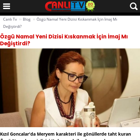
››
››
Canlı Tv
Blog
Özgü Namal Yeni Dizisi Kıskanmak İçin İmaj Mı
Değiştirdi?
Özgü Namal Yeni Dizisi Kıskanmak İçin İmaj Mı
Değiştirdi?
Kızıl Goncalar'da Meryem karakteri ile gönüllerde taht kuran