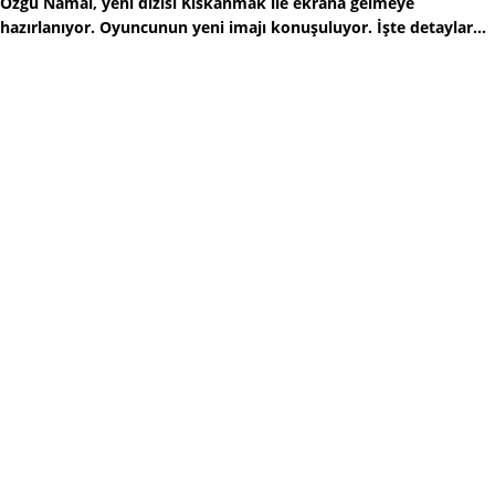
Özgü Namal, yeni dizisi Kıskanmak ile ekrana gelmeye
hazırlanıyor. Oyuncunun yeni imajı konuşuluyor. İşte detaylar...