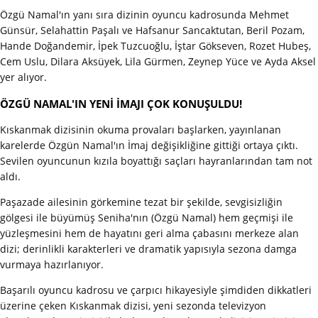
Özgü Namal'ın yanı sıra dizinin oyuncu kadrosunda Mehmet
Günsür, Selahattin Paşalı ve Hafsanur Sancaktutan, Beril Pozam,
Hande Doğandemir, İpek Tuzcuoğlu, İştar Gökseven, Rozet Hubeş,
Cem Uslu, Dilara Aksüyek, Lila Gürmen, Zeynep Yüce ve Ayda Aksel
yer alıyor.
ÖZGÜ NAMAL'IN YENİ İMAJI ÇOK KONUŞULDU!
Kıskanmak dizisinin okuma provaları başlarken, yayınlanan
karelerde Özgün Namal'ın İmaj değişikliğine gittiği ortaya çıktı.
Sevilen oyuncunun kızıla boyattığı saçları hayranlarından tam not
aldı.
Paşazade ailesinin görkemine tezat bir şekilde, sevgisizliğin
gölgesi ile büyümüş Seniha'nın (Özgü Namal) hem geçmişi ile
yüzleşmesini hem de hayatını geri alma çabasını merkeze alan
dizi; derinlikli karakterleri ve dramatik yapısıyla sezona damga
vurmaya hazırlanıyor.
Başarılı oyuncu kadrosu ve çarpıcı hikayesiyle şimdiden dikkatleri
üzerine çeken Kıskanmak dizisi, yeni sezonda televizyon