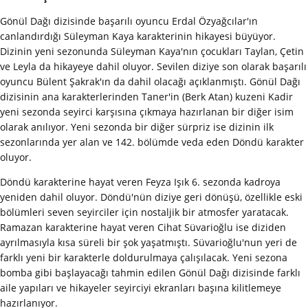
Gönül Dağı dizisinde başarılı oyuncu Erdal Özyağcılar'ın
canlandırdığı Süleyman Kaya karakterinin hikayesi büyüyor.
Dizinin yeni sezonunda Süleyman Kaya'nın çocukları Taylan, Çetin
ve Leyla da hikayeye dahil oluyor. Sevilen diziye son olarak başarılı
oyuncu Bülent Şakrak'ın da dahil olacağı açıklanmıştı. Gönül Dağı
dizisinin ana karakterlerinden Taner'in (Berk Atan) kuzeni Kadir
yeni sezonda seyirci karşısına çıkmaya hazırlanan bir diğer isim
olarak anılıyor. Yeni sezonda bir diğer sürpriz ise dizinin ilk
sezonlarında yer alan ve 142. bölümde veda eden Döndü karakter
oluyor.
Döndü karakterine hayat veren Feyza Işık 6. sezonda kadroya
yeniden dahil oluyor. Döndü'nün diziye geri dönüşü, özellikle eski
bölümleri seven seyirciler için nostaljik bir atmosfer yaratacak.
Ramazan karakterine hayat veren Cihat Süvarioğlu ise diziden
ayrılmasıyla kısa süreli bir şok yaşatmıştı. Süvarioğlu'nun yeri de
farklı yeni bir karakterle doldurulmaya çalışılacak. Yeni sezona
bomba gibi başlayacağı tahmin edilen Gönül Dağı dizisinde farklı
aile yapıları ve hikayeler seyirciyi ekranları başına kilitlemeye
hazırlanıyor.