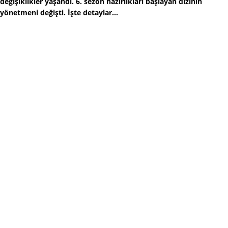
değişiklikler yaşandı. 6. sezon hazırlıkları başlayan dizinin
yönetmeni değişti. İşte detaylar...