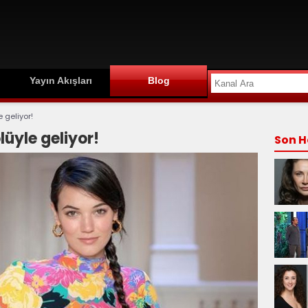
Yayın Akışları
Blog
e geliyor!
olüyle geliyor!
Son H