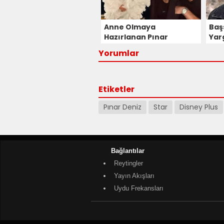
Anne Olmaya
Baş
Hazırlanan Pınar
Yarg
Deniz'in Bebeğinin Adı
Yorumlar
Ne Olacak?
Etiketler
Pınar Deniz
Star
Disney Plus
Bağlantılar
Reytingler
Yayın Akışları
Uydu Frekansları