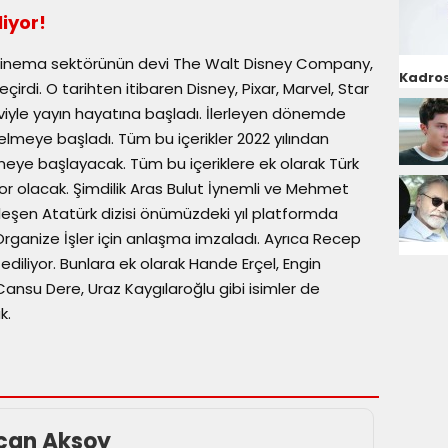
iyor!
ve sinema sektörünün devi The Walt Disney Company,
Kadros
rdi. O tarihten itibaren Disney, Pixar, Marvel, Star
iyle yayın hayatına başladı. İlerleyen dönemde
elmeye başladı. Tüm bu içerikler 2022 yılından
meye başlayacak. Tüm bu içeriklere ek olarak Türk
liyor olacak. Şimdilik Aras Bulut İynemli ve Mehmet
inleşen Atatürk dizisi önümüzdeki yıl platformda
rganize İşler için anlaşma imzaladı. Ayrıca Recep
 ediliyor. Bunlara ek olarak Hande Erçel, Engin
ansu Dere, Uraz Kaygılaroğlu gibi isimler de
k.
can Aksoy