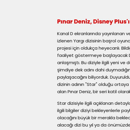
Pınar Deniz, Disney Plus'ı
Kanal D ekranlarında yayınlanan v
izlenen Yargı dizisinin başrol oyun
projesi için oldukça heyecanlı. Bil
faaliyet göstermeye başlayacak Di
anlaşmıştı. Bu diziyle ilgili yeni ve
şimdiye dek adını dahi duymadığımı
paylaşacağını biliyorduk. Duyuruld
dizinin adının "Star" olduğu ortaya ç
alan Pınar Deniz, bir seri katil olar
Star dizisiyle ilgili açıklanan detay
ilgili bilgiler diziyi bekleyenlerle p
olacağını büyük bir merakla bekledi
alacağı dizi bu yıl ya da önümüzde