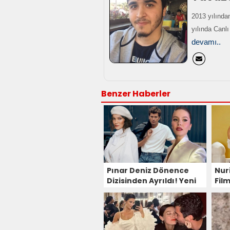
2013 yılından
yılında Canl
devamı..
Benzer Haberler
Pınar Deniz Dönence
Nur
Dizisinden Ayrıldı! Yeni
Film
Başrol Burcu Biricik Mi?
Den