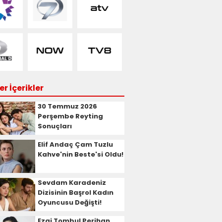
r İçerikler
30 Temmuz 2026
Perşembe Reyting
Sonuçları
Elif Andaç Çam Tuzlu
Kahve'nin Beste'si Oldu!
Sevdam Karadeniz
Dizisinin Başrol Kadın
Oyuncusu Değişti!
Ezgi Tombul Perihan