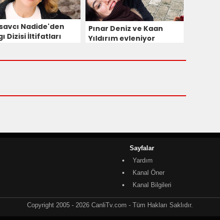
savcı Nadide'den
Pınar Deniz ve Kaan
ı Dizisi İltifatları
Yıldırım evleniyor
Sayfalar
Yardım
Kanal Öner
Kanal Bilgileri
Copyright 2005 - 2026 CanliTv.com - Tüm Hakları Saklıdır.