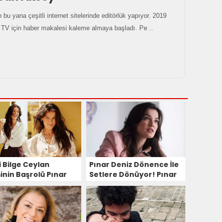
 bu yana çeşitli internet sitelerinde editörlük yapıyor. 2019
ı TV için haber makalesi kaleme almaya başladı. Pe ..
i Bilge Ceylan
Pınar Deniz Dönence İle
inin Başrolü Pınar
Setlere Dönüyor! Pınar
iz Oldu!
Deniz Bölüm Başı Ne
Kadar Kazanacak?