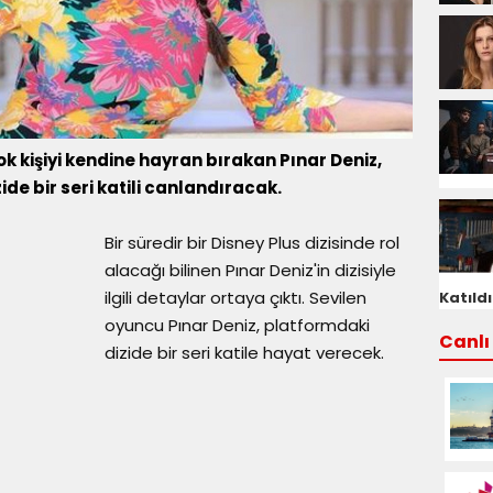
ok kişiyi kendine hayran bırakan Pınar Deniz,
de bir seri katili canlandıracak.
Bir süredir bir Disney Plus dizisinde rol
alacağı bilinen Pınar Deniz'in dizisiyle
ilgili detaylar ortaya çıktı. Sevilen
Katıldı
oyuncu Pınar Deniz, platformdaki
Canlı 
dizide bir seri katile hayat verecek.