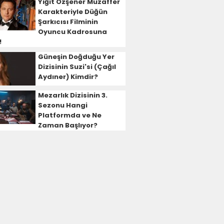
Yiğit Özşener Muzaffer
Karakteriyle Düğün
Şarkıcısı Filminin
Oyuncu Kadrosuna
!
Güneşin Doğduğu Yer
Dizisinin Suzi'si (Çağıl
Aydıner) Kimdir?
Mezarlık Dizisinin 3.
Sezonu Hangi
Platformda ve Ne
Zaman Başlıyor?