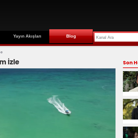
Yayın Akışları
Blog
le
m İzle
Son H