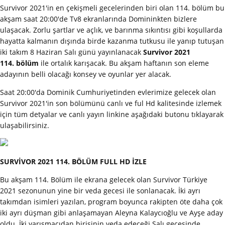
Survivor 2021'in en çekişmeli gecelerinden biri olan 114. bölüm bu
akşam saat 20:00'de Tv8 ekranlarında Domininkten bizlere
ulaşacak. Zorlu şartlar ve açlık, ve barınma sıkıntısı gibi koşullarda
hayatta kalmanın dışında birde kazanma tutkusu ile yanıp tutuşan
iki takım 8 Haziran Salı günü yayınlanacak
Survivor 2021
114. bölüm
ile ortalık karışacak. Bu akşam haftanın son eleme
adayının belli olacağı konsey ve oyunlar yer alacak.
Saat 20:00'da Dominik Cumhuriyetinden evlerimize gelecek olan
Survivor 2021'in son bölümünü canlı ve ful Hd kalitesinde izlemek
için tüm detyalar ve canlı yayın linkine aşağıdaki butonu tıklayarak
ulaşabilirsiniz.
SURVİVOR 2021 114. BÖLÜM FULL HD İZLE
Bu akşam 114. Bölüm ile ekrana gelecek olan Survivor Türkiye
2021 sezonunun yine bir veda gecesi ile sonlanacak. İki ayrı
takımdan isimleri yazılan, program boyunca rakipten öte daha çok
iki ayrı düşman gibi anlaşamayan Aleyna Kalaycıoğlu ve Ayşe aday
oldu. İki yarışmacıdan birisinin veda edeceği Salı gecesinde