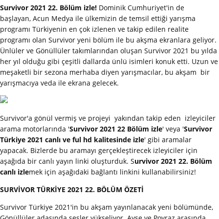
Survivor 2021 22. Bölüm izle!
Dominik Cumhuriyet'in de
başlayan, Acun Medya ile ülkemizin de temsil ettiği yarışma
programı Türkiyenin en çok izlenen ve takip edilen realite
programı olan Survivor yeni bölüm ile bu akşma ekranlara geliyor.
Ünlüler ve Gönüllüler takımlarından oluşan Survivor 2021 bu yılda
her yıl olduğu gibi çeşitli dallarda ünlü isimleri konuk etti. Uzun ve
meşaketli bir sezona merhaba diyen yarışmacılar, bu akşam bir
yarışmacıya veda ile ekrana gelecek.
Survivor'a gönül vermiş ve projeyi yakından takip eden izleyiciler
arama motorlarında '
Survivor 2021 22 Bölüm izle
' veya '
Survivor
Türkiye 2021 canlı ve ful hd kalitesinde izle
' gibi aramalar
yapacak. Bizlerde bu aramayı gerçekleştirecek izleyiciler için
aşağıda bir canlı yayın linki oluşturduk. S
urvivor 2021 22. Bölüm
canlı izle
mek için aşağıdaki bağlantı linkini kullanabilirsiniz!
SURVİVOR TÜRKİYE 2021 22. BÖLÜM ÖZETİ
Survivor Türkiye 2021'in bu akşam yayınlanacak yeni bölümünde,
Gönüllüler adasında sesler yükseliyor. Ayşe ve Poyraz arasında