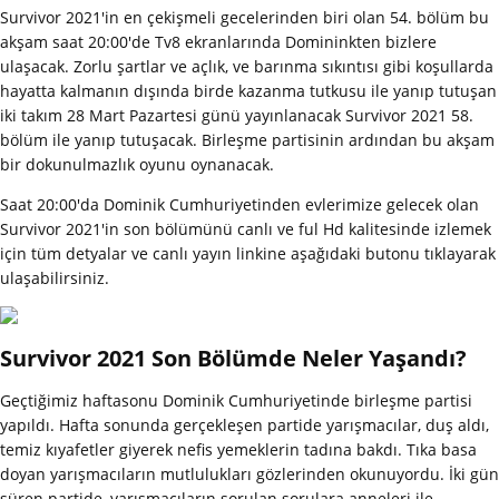
Survivor 2021'in en çekişmeli gecelerinden biri olan 54. bölüm bu
akşam saat 20:00'de Tv8 ekranlarında Domininkten bizlere
ulaşacak. Zorlu şartlar ve açlık, ve barınma sıkıntısı gibi koşullarda
hayatta kalmanın dışında birde kazanma tutkusu ile yanıp tutuşan
iki takım 28 Mart Pazartesi günü yayınlanacak Survivor 2021 58.
bölüm ile yanıp tutuşacak. Birleşme partisinin ardından bu akşam
bir dokunulmazlık oyunu oynanacak.
Saat 20:00'da Dominik Cumhuriyetinden evlerimize gelecek olan
Survivor 2021'in son bölümünü canlı ve ful Hd kalitesinde izlemek
için tüm detyalar ve canlı yayın linkine aşağıdaki butonu tıklayarak
ulaşabilirsiniz.
Survivor 2021 Son Bölümde Neler Yaşandı?
Geçtiğimiz haftasonu Dominik Cumhuriyetinde birleşme partisi
yapıldı. Hafta sonunda gerçekleşen partide yarışmacılar, duş aldı,
temiz kıyafetler giyerek nefis yemeklerin tadına bakdı. Tıka basa
doyan yarışmacıların mutlulukları gözlerinden okunuyordu. İki gün
süren partide, yarışmacıların sorulan sorulara anneleri ile