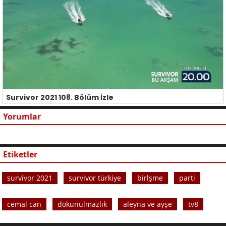
Survivor 2021 108. Bölüm İzle
Yorumlar
Etiketler
survivor 2021
survivor türkiye
birlşme
parti
cemal can
dokunulmazlık
aleyna ve ayşe
tv8