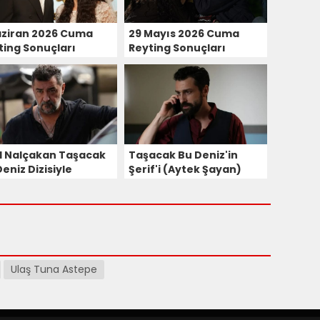
aziran 2026 Cuma
29 Mayıs 2026 Cuma
ting Sonuçları
Reyting Sonuçları
il Nalçakan Taşacak
Taşacak Bu Deniz'in
eniz Dizisiyle
Şerif'i (Aytek Şayan)
anlara Dönüyor!
Kimdir?
Ulaş Tuna Astepe