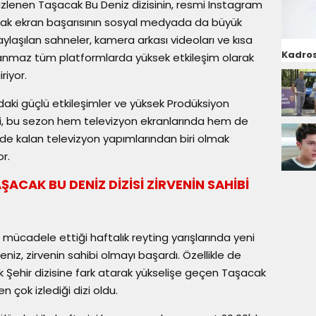
le izlenen Taşacak Bu Deniz dizisinin, resmi Instagram
şarak ekran başarısının sosyal medyada da büyük
ylaşılan sahneler, kamera arkası videoları ve kısa
Kadros
yınlanmaz tüm platformlarda yüksek etkileşim olarak
riyor.
ndaki güçlü etkileşimler ve yüksek Prodüksiyon
zisi, bu sezon hem televizyon ekranlarında hem de
e kalan televizyon yapımlarından biri olmak
r.
ACAK BU DENİZ DİZİSİ ZİRVENİN SAHİBİ
ıya mücadele ettiği haftalık reyting yarışlarında yeni
eniz, zirvenin sahibi olmayı başardı. Özellikle de
k Şehir dizisine fark atarak yükselişe geçen Taşacak
en çok izlediği dizi oldu.