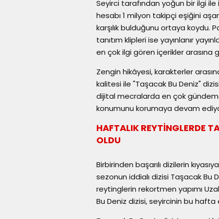
Seyirci tarafından yoğun bir ilgi i
hesabı 1 milyon takipçi eşiğini a
karşılık bulduğunu ortaya koydu. Pa
tanıtım klipleri ise yayınlanır ya
en çok ilgi gören içerikler arasına gi
Zengin hikâyesi, karakterler arası
kalitesi ile "Taşacak Bu Deniz" di
dijital mecralarda en çok gündemd
konumunu korumaya devam ediyo
HAFTALIK REYTİNGLERDE TAŞ
OLDU
Birbirinden başarılı dizilerin kıyas
sezonun iddialı dizisi Taşacak Bu D
reytinglerin rekortmen yapımı Uza
Bu Deniz dizisi, seyircinin bu hafta 