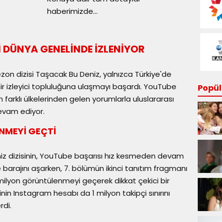
haberimizde...
İ DÜNYA GENELİNDE İZLENİYOR
ezon dizisi Taşacak Bu Deniz, yalnızca Türkiye'de
ir izleyici topluluğuna ulaşmayı başardı. YouTube
Popüle
farklı ülkelerinden gelen yorumlarla uluslararası
devam ediyor.
ENMEYİ GEÇTİ
eniz dizisinin, YouTube başarısı hız kesmeden devam
 barajını aşarken, 7. bölümün ikinci tanıtım fragmanı
lyon görüntülenmeyi geçerek dikkat çekici bir
inin Instagram hesabı da 1 milyon takipçi sınırını
rdi.