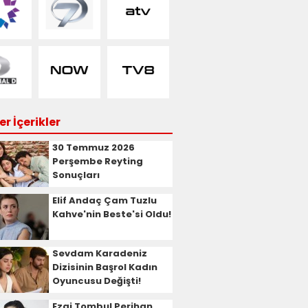
r İçerikler
30 Temmuz 2026
Perşembe Reyting
Sonuçları
Elif Andaç Çam Tuzlu
Kahve'nin Beste'si Oldu!
Sevdam Karadeniz
Dizisinin Başrol Kadın
Oyuncusu Değişti!
Ezgi Tombul Perihan