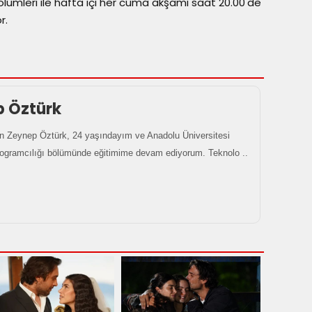
ölümleri ile hafta içi her cuma akşamı saat 20.00'de
r.
p Öztürk
 Zeynep Öztürk, 24 yaşındayım ve Anadolu Üniversitesi
rogramcılığı bölümünde eğitimime devam ediyorum. Teknolo ..