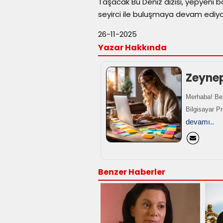
Taşacak Bu Deniz dizisi, yepyeni b
seyirci ile buluşmaya devam ediyo
26-11-2025
Yazar Hakkında
Zeyne
Merhaba! Ben
Bilgisayar P
devamı..
Benzer Haberler