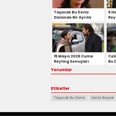
Taşacak Bu Deniz
5 H
Dizisinde Bir Ayrılık
Rey
Daha! Gerçek Alnıaçık
Diziye Veda Etti!
15 Mayıs 2026 Cuma
Cel
Reyting Sonuçları
Bu D
Ekr
Yorumlar
Etiketler
Taşacak Bu Deniz
Deniz Baysal