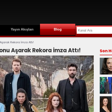
Yayın Akışları
Blog
Aşarak Rekora İmza Attı!
onu Aşarak Rekora İmza Attı!
Son H