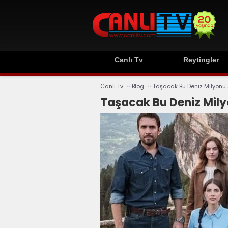
Canlı Tv
Reytingler
››
››
Canlı Tv
Blog
Taşacak Bu Deniz Milyonu 
Taşacak Bu Deniz Mily