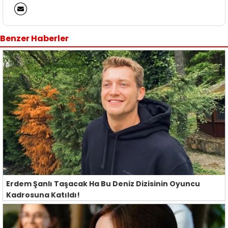
Benzer Haberler
Erdem Şanlı Taşacak Ha Bu Deniz Dizisinin Oyuncu
Kadrosuna Katıldı!