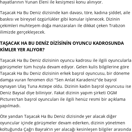
hayatlarının Yunan Eleni ile kesişmesi konu alınıyor.
Taşacak Ha Bu Deniz dizisinde kan davası, töre, kadına şiddet, aile
baskısı ve bireysel özgürlükler gibi konular işlenecek. Dizinin
çekimleri muhteşem doğa manzaraları ile dikkat çeken Trabzon
ilimizde gerçekleşecek.
TAŞACAK HA BU DENİZ DİZİSİNİN OYUNCU KADROSUNDA
KİMLER YER ALIYOR?
Taşacak Ha Bu Deniz dizisinin oyuncu kadrosu ile ilgili oyuncularla
görüşmeler tüm hızıyla devam ediyor. Gelen kulis bilgilerine göre
Taşacak Ha Bu Deniz dizisinin erkek başrol oyuncusu, bir döneme
damga vuran fenomen dizi "Sen Anlat Karadeniz"de başrol
oynayan Ulaş Tuna Astepe oldu. Dizinin kadın başrol oyuncusu ise
Deniz Baysal diye biliniyor. Fakat dizinin yapım şirketi OGM
Pictures'tan başrol oyuncuları ile ilgili henüz resmi bir açıklama
yapılmadı.
Öte yandan Taşacak Ha Bu Deniz dizisinde yer alacak diğer
oyuncular içinde görüşmeler devam ederken, dizinin yönetmen
koltuğunda Çağrı Bayrak'ın yer alacağı kesinleşen bilgiler arasında