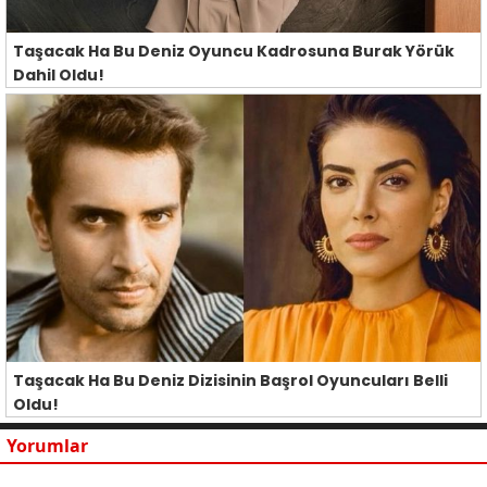
Taşacak Ha Bu Deniz Oyuncu Kadrosuna Burak Yörük
Dahil Oldu!
Taşacak Ha Bu Deniz Dizisinin Başrol Oyuncuları Belli
Oldu!
Yorumlar