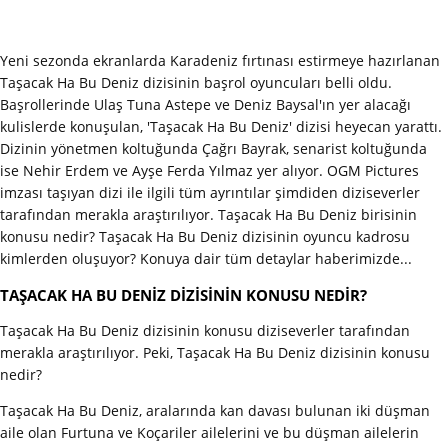
Yeni sezonda ekranlarda Karadeniz fırtınası estirmeye hazırlanan
Taşacak Ha Bu Deniz dizisinin başrol oyuncuları belli oldu.
Başrollerinde Ulaş Tuna Astepe ve Deniz Baysal'ın yer alacağı
kulislerde konuşulan, 'Taşacak Ha Bu Deniz' dizisi heyecan yarattı.
Dizinin yönetmen koltuğunda Çağrı Bayrak, senarist koltuğunda
ise Nehir Erdem ve Ayşe Ferda Yılmaz yer alıyor. OGM Pictures
imzası taşıyan dizi ile ilgili tüm ayrıntılar şimdiden diziseverler
tarafından merakla araştırılıyor. Taşacak Ha Bu Deniz birisinin
konusu nedir? Taşacak Ha Bu Deniz dizisinin oyuncu kadrosu
kimlerden oluşuyor? Konuya dair tüm detaylar haberimizde...
TAŞACAK HA BU DENİZ DİZİSİNİN KONUSU NEDİR?
Taşacak Ha Bu Deniz dizisinin konusu diziseverler tarafından
merakla araştırılıyor. Peki, Taşacak Ha Bu Deniz dizisinin konusu
nedir?
Taşacak Ha Bu Deniz, aralarında kan davası bulunan iki düşman
aile olan Furtuna ve Koçariler ailelerini ve bu düşman ailelerin