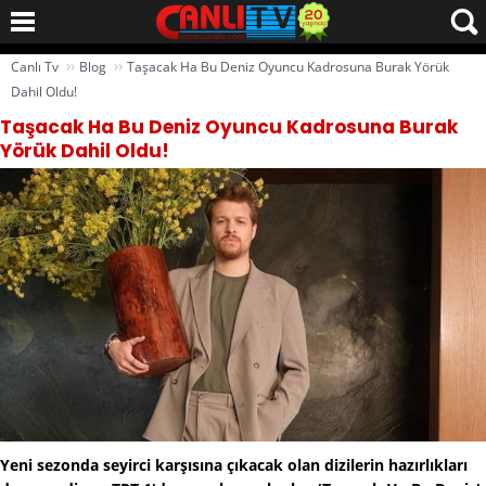
››
››
Canlı Tv
Blog
Taşacak Ha Bu Deniz Oyuncu Kadrosuna Burak Yörük
Dahil Oldu!
Taşacak Ha Bu Deniz Oyuncu Kadrosuna Burak
Yörük Dahil Oldu!
Yeni sezonda seyirci karşısına çıkacak olan dizilerin hazırlıkları