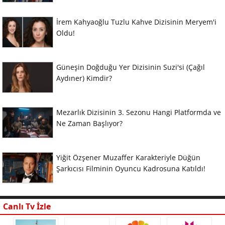
İrem Kahyaoğlu Tuzlu Kahve Dizisinin Meryem'i
Oldu!
Güneşin Doğduğu Yer Dizisinin Suzi'si (Çağıl
Aydıner) Kimdir?
Mezarlık Dizisinin 3. Sezonu Hangi Platformda ve
Ne Zaman Başlıyor?
Yiğit Özşener Muzaffer Karakteriyle Düğün
Şarkıcısı Filminin Oyuncu Kadrosuna Katıldı!
Canlı Tv İzle