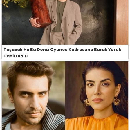
Taşacak Ha Bu Deniz Oyuncu Kadrosuna Burak Yörük
Dahil Oldu!