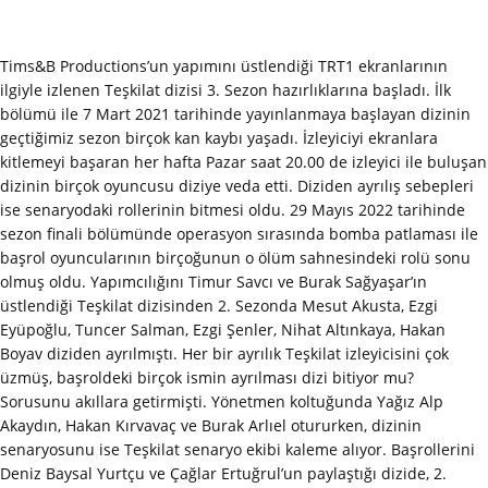
Tims&B Productions’un yapımını üstlendiği TRT1 ekranlarının
ilgiyle izlenen Teşkilat dizisi 3. Sezon hazırlıklarına başladı. İlk
bölümü ile 7 Mart 2021 tarihinde yayınlanmaya başlayan dizinin
geçtiğimiz sezon birçok kan kaybı yaşadı. İzleyiciyi ekranlara
kitlemeyi başaran her hafta Pazar saat 20.00 de izleyici ile buluşan
dizinin birçok oyuncusu diziye veda etti. Diziden ayrılış sebepleri
ise senaryodaki rollerinin bitmesi oldu. 29 Mayıs 2022 tarihinde
sezon finali bölümünde operasyon sırasında bomba patlaması ile
başrol oyuncularının birçoğunun o ölüm sahnesindeki rolü sonu
olmuş oldu. Yapımcılığını Timur Savcı ve Burak Sağyaşar’ın
üstlendiği Teşkilat dizisinden 2. Sezonda Mesut Akusta, Ezgi
Eyüpoğlu, Tuncer Salman, Ezgi Şenler, Nihat Altınkaya, Hakan
Boyav diziden ayrılmıştı. Her bir ayrılık Teşkilat izleyicisini çok
üzmüş, başroldeki birçok ismin ayrılması dizi bitiyor mu?
Sorusunu akıllara getirmişti. Yönetmen koltuğunda Yağız Alp
Akaydın, Hakan Kırvavaç ve Burak Arlıel otururken, dizinin
senaryosunu ise Teşkilat senaryo ekibi kaleme alıyor. Başrollerini
Deniz Baysal Yurtçu ve Çağlar Ertuğrul’un paylaştığı dizide, 2.