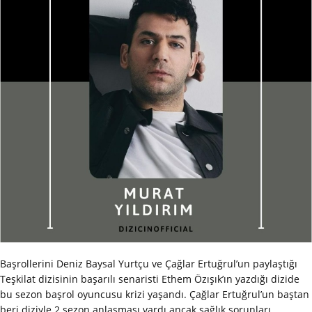
Başrollerini Deniz Baysal Yurtçu ve Çağlar Ertuğrul’un paylaştığı
Teşkilat dizisinin başarılı senaristi Ethem Özışık’ın yazdığı dizide
bu sezon başrol oyuncusu krizi yaşandı. Çağlar Ertuğrul’un baştan
beri diziyle 2 sezon anlaşması vardı ancak sağlık sorunları