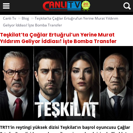
››
››
Canlı Tv
Blog
Teşkilat’ta Çağlar Ertuğrul’un Yerine Murat Yıldırım
Geliyor İddiası! İşte Bomba Transfer
Teşkilat’ta Çağlar Ertuğrul’un Yerine Murat
Yıldırım Geliyor İddiası! İşte Bomba Transfer
TRT1’in reytingi yüksek dizisi Teşkilat’ın başrol oyuncusu Çağlar