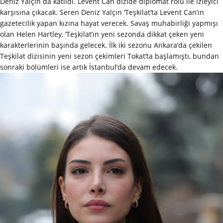
Deniz Yalçın da katıldı. Levent Can dizide diplomat rolü ile izleyici
karşısına çıkacak. Seren Deniz Yalçın ‘Teşkilat’ta Levent Can’ın
gazetecilik yapan kızına hayat verecek. Savaş muhabirliği yapmışı
olan Helen Hartley, ‘Teşkilat’ın yeni sezonda dikkat çeken yeni
karakterlerinin başında gelecek. İlk iki sezonu Ankara’da çekilen
Teşkilat dizisinin yeni sezon çekimleri Tokat’ta başlamıştı, bundan
sonraki bölümleri ise artık İstanbul’da devam edecek.