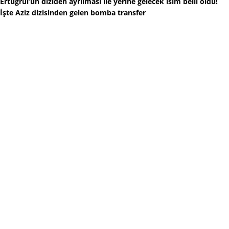
Ertuğrul’un diziden ayrılması ile yerine gelecek isim belli oldu!
İşte Aziz dizisinden gelen bomba transfer