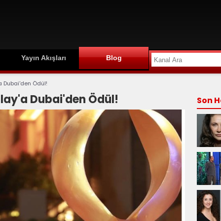
Yayın Akışları
Blog
a Dubai'den Ödül!
lay'a Dubai'den Ödül!
Son H