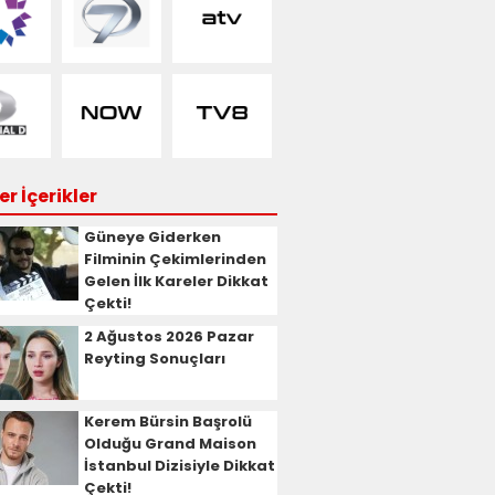
r İçerikler
Güneye Giderken
Filminin Çekimlerinden
Gelen İlk Kareler Dikkat
Çekti!
2 Ağustos 2026 Pazar
Reyting Sonuçları
Kerem Bürsin Başrolü
Olduğu Grand Maison
İstanbul Dizisiyle Dikkat
Çekti!