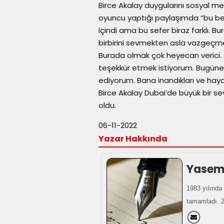
Birce Akalay duygularını sosyal m
oyuncu yaptığı paylaşımda “bu ben
içindi ama bu sefer biraz farklı. B
birbirini sevmekten asla vazgeçm
Burada olmak çok heyecan verici. 
teşekkür etmek istiyorum. Bugüne 
ediyorum. Bana inandıkları ve hayalle
Birce Akalay Dubai’de büyük bir 
oldu.
06-11-2022
Yazar Hakkında
Yasemi
1983 yılında 
tamamladı. 20