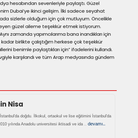
edya hesabından sevenleriyle paylaştı. Güzel
im Dubai’ye ikinci gelişim. İlki sadece seyahat
urada sizlerle olduğum için çok mutluyum. Öncelikle
eyen güzel aileme teşekkür etmek istiyorum.
Aynı zamanda yapımcılarıma bana inandıkları için
kadar birlikte çalıştığım herkese çok teşekkür
rini benimle paylaştıkları için” ifadelerini kullandı.
sevgiyle karşılandı ve tüm Arap medyasında gündem
n Nisa
İstanbul'da doğdu. İlkokul, ortaokul ve lise eğitimini İstanbul'da
devamı..
10 yılında Anadolu universitesi iktisadi ve ida ..