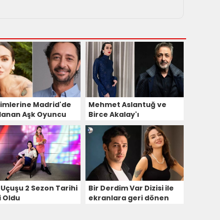
imlerine Madrid'de
Mehmet Aslantuğ ve
lanan Aşk Oyuncu
Birce Akalay'ı
rosunda Sürpriz
Buluşturan Aşk Dizisi
ncular Görüldü!
Konusu ve Oyuncu
Kadrosu
 Uçuşu 2 Sezon Tarihi
Bir Derdim Var Dizisi ile
i Oldu
ekranlara geri dönen
Birce Akalay rolü ile ilgili
duygularını aktardı