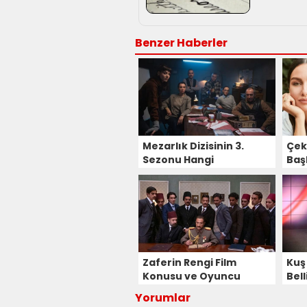
Benzer Haberler
Mezarlık Dizisinin 3.
Çek
Sezonu Hangi
Baş
Platformda ve Ne
Kad
Zaman Başlıyor?
Oyu
Zaferin Rengi Film
Kuş
Konusu ve Oyuncu
Bell
Kadrosu
Yorumlar