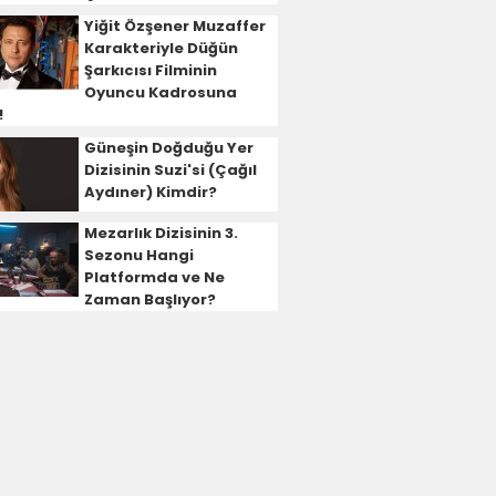
Yiğit Özşener Muzaffer
Karakteriyle Düğün
Şarkıcısı Filminin
Oyuncu Kadrosuna
!
Güneşin Doğduğu Yer
Dizisinin Suzi'si (Çağıl
Aydıner) Kimdir?
Mezarlık Dizisinin 3.
Sezonu Hangi
Platformda ve Ne
Zaman Başlıyor?