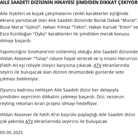
AİLE SAADETİ DİZİSİNİN HİKAYESİ ŞİMDİDEN DİKKAT ÇEKİYOR
Aile ilişkileri ve kuşak çatışmalarını renkli karakterler eşliğinde
ekrana yansıtacak olan Aile Saadeti dizisinde Burak Dakak "Murat",
Buse Meral "Gönül", Hakan Yılmaz "Tekin", Hakan Karsak "Emin" ve
Esra Kızıldoğan "Öykü" karakterleri ile şimdiden merak konusu
olmayı başardı.
Yapımcılığını Sinehane'nin üstlenmiş olduğu Aile Saadeti dizisinde
Vildan Atasever "Tülay" rolüne hayat verecek ve iş insanı Harun'un
(Fatih Al) eşi rolüyle izleyici karşısına çıkacak.
ATV
ekranlarında
seyirci ile buluşacak olan dizinin önümüzdeki günlerde sete
çıkması bekleniyor.
Oyuncu kadrosu netleşen Aile Saadeti dizisi her detayıyla
şimdiden seyircinin dikkatini çekmeyi başardı. Dizi, sezonun
reyting rekorları kıran projesi olmayı hedefliyor.
Vildan Atasever ile Fatih Al'ın başrolü paylaştığı Aile Saadeti dizisi
çok yakında
ATV
ekranlarında seyircisi ile buluşacak.
05-05-2025