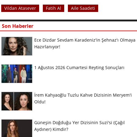
Vildan Atasever
Fatih Al
Aile Saadeti
Son Haberler
Ece Dizdar Sevdam Karadeniz'in Şehnaz'ı Olmaya
Hazırlanıyor!
1 Ağustos 2026 Cumartesi Reyting Sonuçları
İrem Kahyaoğlu Tuzlu Kahve Dizisinin Meryem'i
Oldu!
Güneşin Doğduğu Yer Dizisinin Suzi'si (Çağıl
Aydıner) Kimdir?