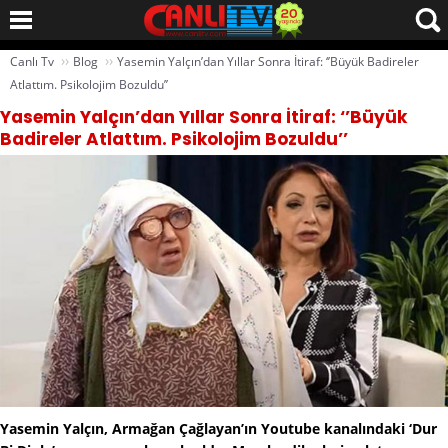
››
››
Canlı Tv
Blog
Yasemin Yalçın’dan Yıllar Sonra İtiraf: ‘’Büyük Badireler
Atlattım. Psikolojim Bozuldu’’
Yasemin Yalçın’dan Yıllar Sonra İtiraf: ‘’Büyük
Badireler Atlattım. Psikolojim Bozuldu’’
Yasemin Yalçın, Armağan Çağlayan’ın Youtube kanalındaki ‘Dur