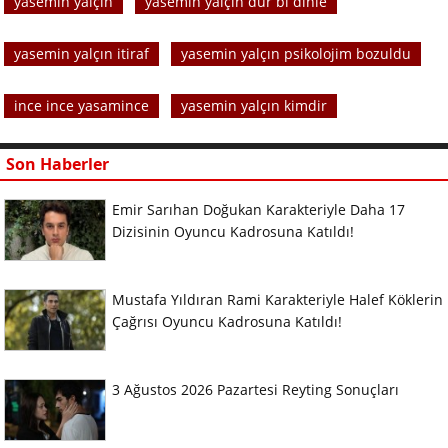
yasemin yalçın
yasemin yalçın dur bi dinle
yasemin yalçın itiraf
yasemin yalçın psikolojim bozuldu
ince ince yasamince
yasemin yalçın kimdir
Son Haberler
Emir Sarıhan Doğukan Karakteriyle Daha 17
Dizisinin Oyuncu Kadrosuna Katıldı!
Mustafa Yıldıran Rami Karakteriyle Halef Köklerin
Çağrısı Oyuncu Kadrosuna Katıldı!
3 Ağustos 2026 Pazartesi Reyting Sonuçları