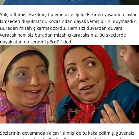
Yalçın İtilmiş- Kakılmış tiplemesi ile ilgili; ‘’Eskiden yaşanan olaylar
kimseden duyulmazdı. Kocasından dayak yemiş birini duymazdık.
Buradan mizah çıkarmak zordu. Hem sizi duvardan duvara
vuracak hem siz buradan mizah çıkaracaksınız. Bu skeçlerde
dayak atan da kendini gördü.’’ dedi.
Sözlerinin devamında Yalçın ‘’İtilmiş’ de tü kaka edilmiş, güvensiz