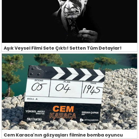
Aşık Veysel Filmi Sete Çıktı! Setten Tüm Detaylar!
Cem Karaca'nın gözyaşları filmine bomba oyuncu