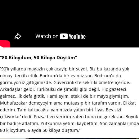
‘’80 Kiloydum, 50 Kiloya Düştüm’’
‘’90’lı yıllarda magazin çok acayip bir şeydi. Biz bu kazanda yok
olmayı tercih ettik. Bodrum’da bir evimiz var. Bodrum’u da
görmüyoruz gittiğimizde. Güvercinlik’te sekiz kilometre içeride.
Arkadaşlar geldi, Türkbükü de şimdiki gibi değil. Hiç gazeteci
gelmez. İlk defa gittik. Hamileyim, etekli de bir mayo giymişim.
Muhafazakar demeyeyim ama mutaasıp bir tarafım vardır. Dikkat
ederim. Tam kalkacağız, yanımızda yatan biri ‘İlyas Bey sizi
çekiyorlar’ dedi. Pozsa ben veririm zaten buna ne gerek var. Büyük
bir badire atlattım. Yutkunma yetimi kaybettim. Son zamanlarımda
80 kiloydum. 6 ayda 50 kiloya düştüm.’’