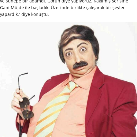
ve sünepe bir adamdı. Görün diye yapıyoruz. Kakılmış serisine
Gani Müjde ile başladık. Üzerinde birlikte çalışarak bir şeyler
yapardık.’’ diye konuştu.