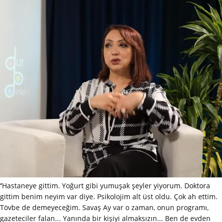
‘’Hastaneye gittim. Yoğurt gibi yumuşak şeyler yiyorum. Doktora
gittim benim neyim var diye. Psikolojim alt üst oldu. Çok ah ettim.
Tövbe de demeyeceğim. Savaş Ay var o zaman, onun programı,
gazeteciler falan... Yanında bir kişiyi almaksızın... Ben de evden