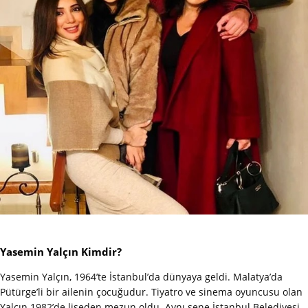
Yasemin Yalçın Kimdir?
Yasemin Yalçın, 1964’te İstanbul’da dünyaya geldi. Malatya’da
Pütürge’li bir ailenin çocuğudur. Tiyatro ve sinema oyuncusu olan
Yalçın 1982’de liseden mezun oldu. Aynı sene İstanbul Belediyesi