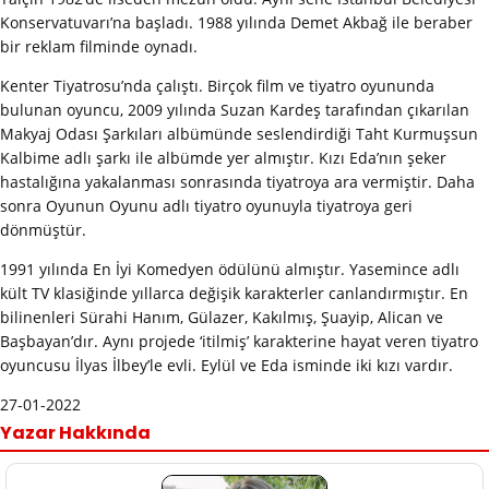
Konservatuvarı’na başladı. 1988 yılında Demet Akbağ ile beraber
bir reklam filminde oynadı.
Kenter Tiyatrosu’nda çalıştı. Birçok film ve tiyatro oyununda
bulunan oyuncu, 2009 yılında Suzan Kardeş tarafından çıkarılan
Makyaj Odası Şarkıları albümünde seslendirdiği Taht Kurmuşsun
Kalbime adlı şarkı ile albümde yer almıştır. Kızı Eda’nın şeker
hastalığına yakalanması sonrasında tiyatroya ara vermiştir. Daha
sonra Oyunun Oyunu adlı tiyatro oyunuyla tiyatroya geri
dönmüştür.
1991 yılında En İyi Komedyen ödülünü almıştır. Yasemince adlı
kült TV klasiğinde yıllarca değişik karakterler canlandırmıştır. En
bilinenleri Sürahi Hanım, Gülazer, Kakılmış, Şuayip, Alican ve
Başbayan’dır. Aynı projede ‘itilmiş’ karakterine hayat veren tiyatro
oyuncusu İlyas İlbey’le evli. Eylül ve Eda isminde iki kızı vardır.
27-01-2022
Yazar Hakkında