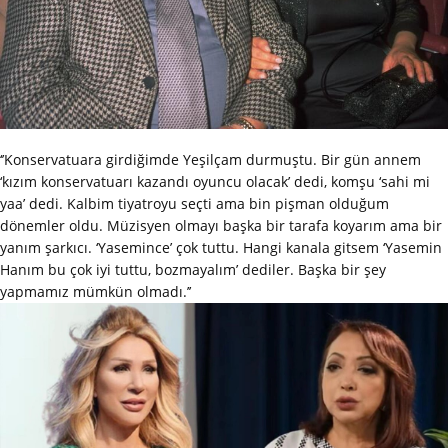
‘’Konservatuara girdiğimde Yeşilçam durmuştu. Bir gün annem
‘kızım konservatuarı kazandı oyuncu olacak’ dedi, komşu ‘sahi mi
yaa’ dedi. Kalbim tiyatroyu seçti ama bin pişman olduğum
dönemler oldu. Müzisyen olmayı başka bir tarafa koyarım ama bir
yanım şarkıcı. ‘Yasemince’ çok tuttu. Hangi kanala gitsem ‘Yasemin
Hanım bu çok iyi tuttu, bozmayalım’ dediler. Başka bir şey
yapmamız mümkün olmadı.’’