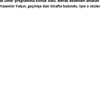
Bi Dinle’ programına konuk oldu. Merak edilenleri anlatan
Yasemin Yalçın, geçmişe dair itirafta bulundu. İşte o sözler