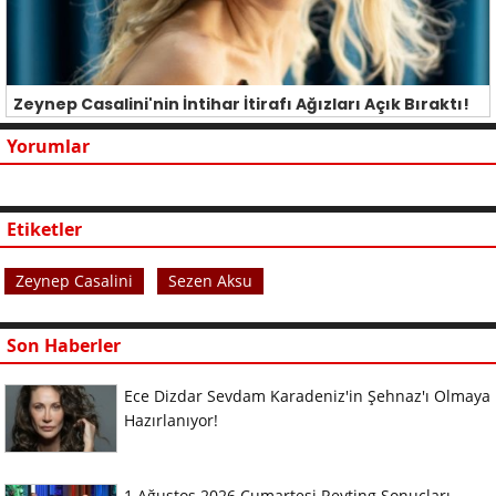
Zeynep Casalini'nin İntihar İtirafı Ağızları Açık Bıraktı!
Yorumlar
Etiketler
Zeynep Casalini
Sezen Aksu
Son Haberler
Ece Dizdar Sevdam Karadeniz'in Şehnaz'ı Olmaya
Hazırlanıyor!
1 Ağustos 2026 Cumartesi Reyting Sonuçları