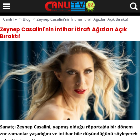
››
››
Canlı Tv
Blog
Zeynep Casalini'nin İntihar İtirafı Ağızları Açık Bıraktı!
Zeynep Casalini'nin İntihar İtirafı Ağızları Açık
Bıraktı!
Sanatçı Zeynep Casalini, yapmış olduğu röportajda bir dönem
zor zamanlar yaşadığını ve intihar bile düşündüğünü söyleyerek