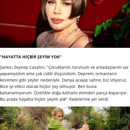
"HAYATTA HİÇBİR ŞEYİM YOK"
Şarkıcı Zeynep Casalini, "Çocuklarım, torunum ve arkadaşlarım var
yapamazdım ama çok ciddi düşündüm. Deprem, ormanların
kesilmesi gibi şeyler nedeniyle. Dünya acayip sahne, biz izliyoruz.
Bize iyi etkisi olacak hiçbir şey olmuyor. Ben buna
katlanamıyorum. Özellikle doğa katliamı etimden parça koparıyor.
Bu arada hayatta hiçbir şeyim yok" ifadelerine yer verdi.