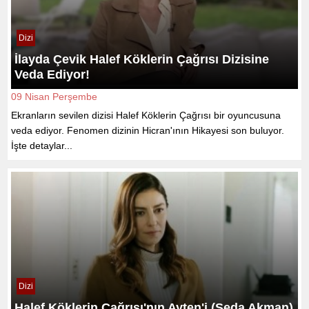
Dizi
İlayda Çevik Halef Köklerin Çağrısı Dizisine
Veda Ediyor!
09 Nisan Perşembe
Ekranların sevilen dizisi Halef Köklerin Çağrısı bir oyuncusuna
veda ediyor. Fenomen dizinin Hicran'ının Hikayesi son buluyor.
İşte detaylar...
Dizi
Halef Köklerin Çağrısı'nın Ayten'i (Seda Akman)