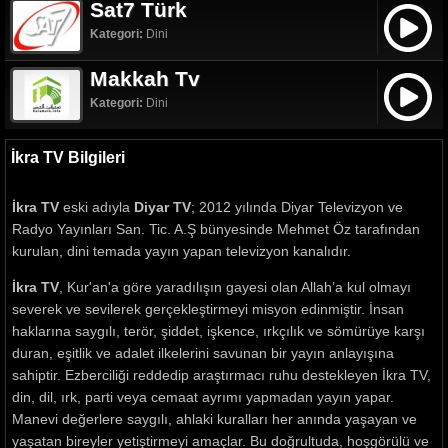
Sat7 Türk
Kategori:
Dini
Makkah Tv
Kategori:
Dini
İkra TV Bilgileri
İkra TV
eski adıyla
Diyar TV
; 2012 yılında Diyar Televizyon ve
Radyo Yayınları San. Tic. A.Ş bünyesinde Mehmet Öz tarafından
kurulan, dini temada yayın yapan televizyon kanalıdır.
İkra TV
, Kur'an'a göre yaradılışın gayesi olan Allah’a kul olmayı
severek ve sevilerek gerçekleştirmeyi misyon edinmiştir. İnsan
haklarına saygılı, terör, şiddet, işkence, ırkçılık ve sömürüye karşı
duran, eşitlik ve adalet ilkelerini savunan bir yayın anlayışına
sahiptir. Ezberciliği reddedip araştırmacı ruhu destekleyen İkra TV,
din, dil, ırk, parti veya cemaat ayrımı yapmadan yayın yapar.
Manevi değerlere saygılı, ahlaki kuralları her anında yaşayan ve
yaşatan bireyler yetiştirmeyi amaçlar. Bu doğrultuda, hoşgörülü ve