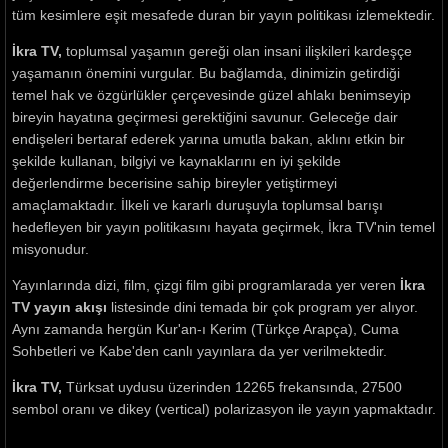
tüm kesimlere eşit mesafede duran bir yayın politikası izlemektedir.
İkra TV,
toplumsal yaşamın gereği olan insani ilişkileri kardeşçe
yaşamanın önemini vurgular. Bu bağlamda, dinimizin getirdiği
temel hak ve özgürlükler çerçevesinde güzel ahlakı benimseyip
bireyin hayatına geçirmesi gerektiğini savunur. Geleceğe dair
endişeleri bertaraf ederek yarına umutla bakan, aklını etkin bir
şekilde kullanan, bilgiyi ve kaynaklarını en iyi şekilde
değerlendirme becerisine sahip bireyler yetiştirmeyi
amaçlamaktadır. İlkeli ve kararlı duruşuyla toplumsal barışı
hedefleyen bir yayın politikasını hayata geçirmek, İkra TV'nin temel
misyonudur.
Yayınlarında dizi, film, çizgi film gibi programlarada yer veren
İkra
TV yayın akışı
listesinde dini temada bir çok program yer alıyor.
Aynı zamanda hergün Kur'an-ı Kerim (Türkçe Arapça), Cuma
Sohbetleri ve Kabe'den canlı yayınlara da yer verilmektedir.
İkra TV,
Türksat uydusu üzerinden 12265 frekansında, 27500
sembol oranı ve dikey (vertical) polarizasyon ile yayın yapmaktadır.