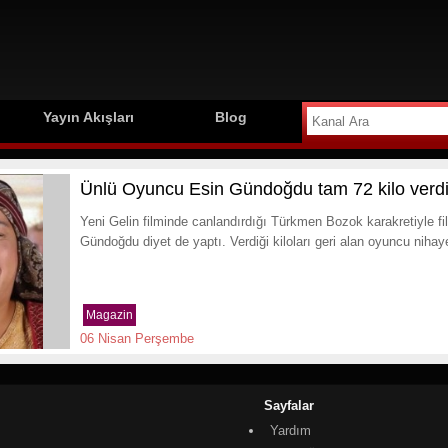
Yayın Akışları
Blog
Ünlü Oyuncu Esin Gündoğdu tam 72 kilo verd
Yeni Gelin filminde canlandırdığı Türkmen Bozok karakretiyle f
Gündoğdu diyet de yaptı. Verdiği kiloları geri alan oyuncu nihay
Magazin
06 Nisan Perşembe
Sayfalar
Yardım