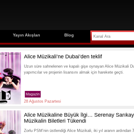
Yayın Akışları
Blog
Alice Müzikali’ne Dubai’den teklif
Uzun süre sahnelenen ve kapalı gişe oynayan Alice Müzikali Duba
yapımcılar ve projenin lisansını almak için harekete geçti.
Magazin
28 Ağustos Pazartesi
Alice Müzikaline Büyük İlgi… Serenay Sarıkay
Müzikalin Biletleri Tükendi
Zorlu PSM’nin üstlendiği Alice Müzikali, iki yıl aranın ardından 