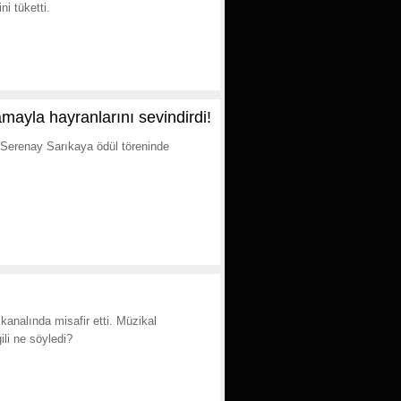
ni tüketti.
lamayla hayranlarını sevindirdi!
n Serenay Sarıkaya ödül töreninde
kanalında misafir etti. Müzikal
ili ne söyledi?