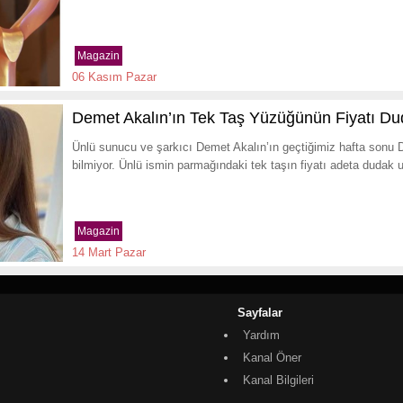
Magazin
06 Kasım Pazar
Demet Akalın’ın Tek Taş Yüzüğünün Fiyatı Dud
Ünlü sunucu ve şarkıcı Demet Akalın’ın geçtiğimiz hafta sonu Du
bilmiyor. Ünlü ismin parmağındaki tek taşın fiyatı adeta dudak u
Magazin
14 Mart Pazar
Sayfalar
Yardım
Kanal Öner
Kanal Bilgileri