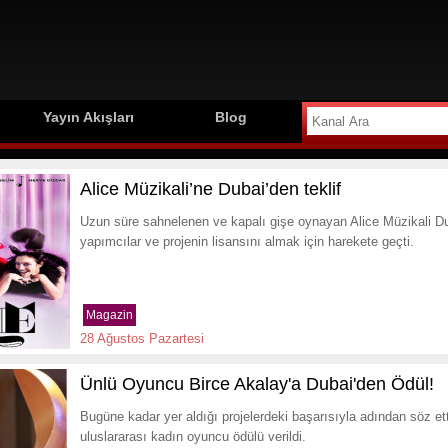
Yayın Akışları
Blog
Alice Müzikali’ne Dubai’den teklif
Uzun süre sahnelenen ve kapalı gişe oynayan Alice Müzikali Duba
yapımcılar ve projenin lisansını almak için harekete geçti.
Magazin
28 Ağustos Pazartesi
Ünlü Oyuncu Birce Akalay'a Dubai'den Ödül!
Bugüne kadar yer aldığı projelerdeki başarısıyla adından söz et
uluslararası kadın oyuncu ödülü verildi.