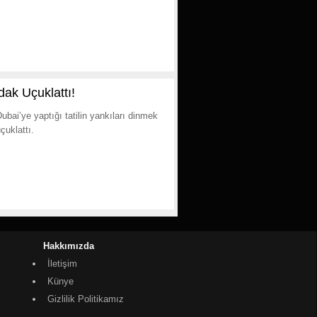
ak Uçuklattı!
bai’ye yaptığı tatilin yankıları dinmek
çuklattı.
Hakkımızda
İletişim
Künye
Gizlilik Politikamız