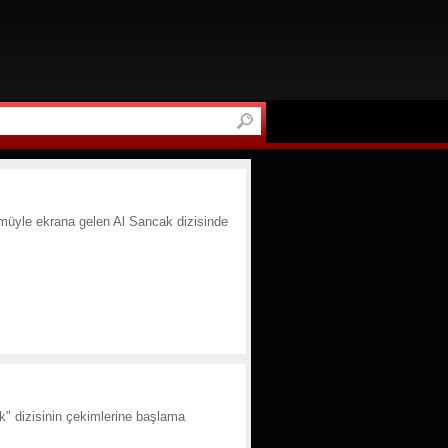
ümüyle ekrana gelen Al Sancak dizisinde
k" dizisinin çekimlerine başlama