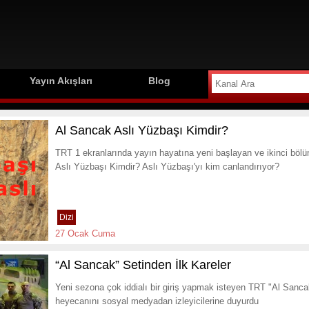
Yayın Akışları
Blog
Al Sancak Aslı Yüzbaşı Kimdir?
TRT 1 ekranlarında yayın hayatına yeni başlayan ve ikinci böl
Aslı Yüzbaşı Kimdir? Aslı Yüzbaşı'yı kim canlandırıyor?
Dizi
27 Ocak Cuma
“Al Sancak” Setinden İlk Kareler
Yeni sezona çok iddialı bir giriş yapmak isteyen TRT "Al Sanca
heyecanını sosyal medyadan izleyicilerine duyurdu