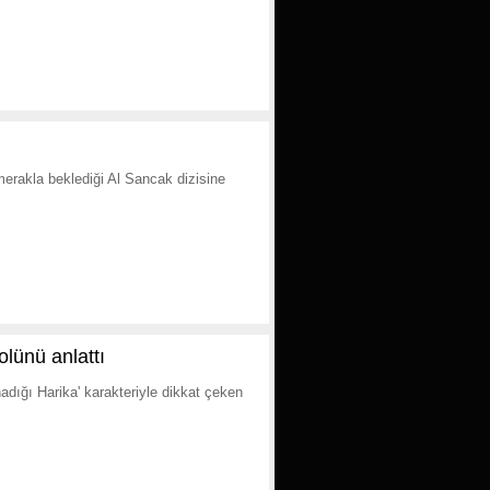
erakla beklediği Al Sancak dizisine
olünü anlattı
dığı Harika' karakteriyle dikkat çeken