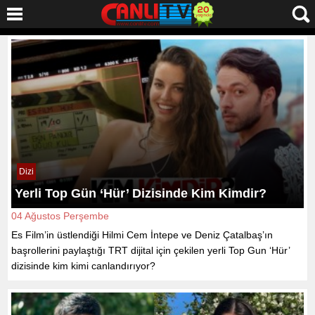
Dizi
Yerli Top Gün ‘Hür’ Dizisinde Kim Kimdir?
04 Ağustos Perşembe
Es Film’in üstlendiği Hilmi Cem İntepe ve Deniz Çatalbaş’ın
başrollerini paylaştığı TRT dijital için çekilen yerli Top Gun ‘Hür’
dizisinde kim kimi canlandırıyor?