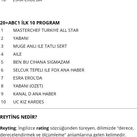
20+ABC1 İLK 10 PROGRAM
1
MASTERCHEF TURKIYE ALL STAR
2
YABANI
3
MUGE ANLI ILE TATLI SERT
4
AILE
5
BEN BU CIHANA SIGMAZAM
6
SELCUK TEPELI ILE FOX ANA HABER
7
ESRA EROL'DA
8
YABANI (OZET)
9
KANAL D ANA HABER
10
UC KIZ KARDES
REYTİNG NEDİR?
Reyting
; İngilizce
rating
sözcüğünden türeyen, dilimizde “derece,
derecelendirmek ve ölçümleme” anlamlarına gelen kelimedir.