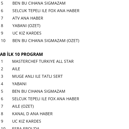
5
BEN BU CIHANA SIGMAZAM
6
SELCUK TEPELI ILE FOX ANA HABER
7
ATV ANA HABER
8
YABANI (OZET)
9
UC KIZ KARDES
10
BEN BU CIHANA SIGMAZAM (OZET)
AB İLK 10 PROGRAM
1
MASTERCHEF TURKIYE ALL STAR
2
AILE
3
MUGE ANLI ILE TATLI SERT
4
YABANI
5
BEN BU CIHANA SIGMAZAM
6
SELCUK TEPELI ILE FOX ANA HABER
7
AILE (OZET)
8
KANAL D ANA HABER
9
UC KIZ KARDES
10
ESRA EROL'DA