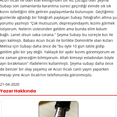
Acun Ilıcalı ile olan eski evliliğinden bir kız çocuğu olan Şeyma
Subaşı son zamanlarda karantina süreci geçirdiği evinde sık sık
kızını özlediğini dile getiren paylaşımlarda bulunuyor. Geçtiğimiz
günlerde ağladığı bir fotoğrafı paylaşan Subaşı fotoğrafın altına şu
yorumu yazmıştı “Çok mutsuzum, depresyondayım, kızımı görmek
istiyorum. Nelerin üstesinden geldim ama bunda elim kolum
bağlı. Lanet olsun saba corana.” Şeyma Subaşı bu süreçte kızı ile
ayrı kalmıştı. Babası Acun Ilıcalı ile birlikte Dominik’te olan kızları
Melisa için Subaşı daha önce de “bu öyle 10 gün tatile gidip
geldim gibi bir şey değil. Yaklaşık bir aydır kızımı göremiyorum ve
ne zaman göreceğim bilmiyorum. Allah kimseyi evladından böyle
ayrı bırakmasın” ifadelerini kullanmıştı. Şeyma subaşı daha önce
de benzer bir olay yaşamış ve Acun Ilıcalı canlı yayın yaparken
mesajı yine Acun Ilıcalı’nın telefonunda görünmüştü.
21-04-2020
Yazar Hakkında