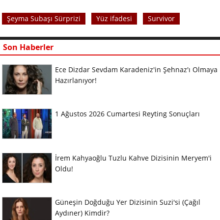
Şeyma Subaşı Sürprizi
Yüz ifadesi
Survivor
Son Haberler
Ece Dizdar Sevdam Karadeniz'in Şehnaz'ı Olmaya
Hazırlanıyor!
1 Ağustos 2026 Cumartesi Reyting Sonuçları
İrem Kahyaoğlu Tuzlu Kahve Dizisinin Meryem'i
Oldu!
Güneşin Doğduğu Yer Dizisinin Suzi'si (Çağıl
Aydıner) Kimdir?