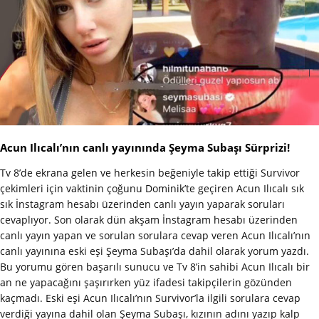
Acun Ilıcalı’nın canlı yayınında Şeyma Subaşı Sürprizi!
Tv 8’de ekrana gelen ve herkesin beğeniyle takip ettiği Survivor
çekimleri için vaktinin çoğunu Dominik’te geçiren Acun Ilıcalı sık
sık İnstagram hesabı üzerinden canlı yayın yaparak soruları
cevaplıyor. Son olarak dün akşam İnstagram hesabı üzerinden
canlı yayın yapan ve sorulan sorulara cevap veren Acun Ilıcalı’nın
canlı yayınına eski eşi Şeyma Subaşı’da dahil olarak yorum yazdı.
Bu yorumu gören başarılı sunucu ve Tv 8’in sahibi Acun Ilıcalı bir
an ne yapacağını şaşırırken yüz ifadesi takipçilerin gözünden
kaçmadı. Eski eşi Acun Ilıcalı’nın Survivor’la ilgili sorulara cevap
verdiği yayına dahil olan Şeyma Subaşı, kızının adını yazıp kalp