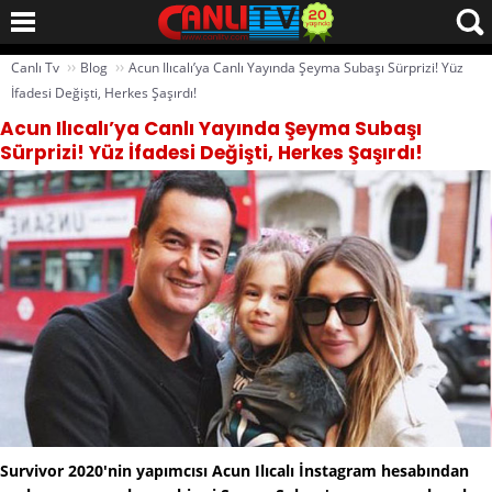
››
››
Canlı Tv
Blog
Acun Ilıcalı’ya Canlı Yayında Şeyma Subaşı Sürprizi! Yüz
İfadesi Değişti, Herkes Şaşırdı!
Acun Ilıcalı’ya Canlı Yayında Şeyma Subaşı
Sürprizi! Yüz İfadesi Değişti, Herkes Şaşırdı!
Survivor 2020'nin yapımcısı Acun Ilıcalı İnstagram hesabından