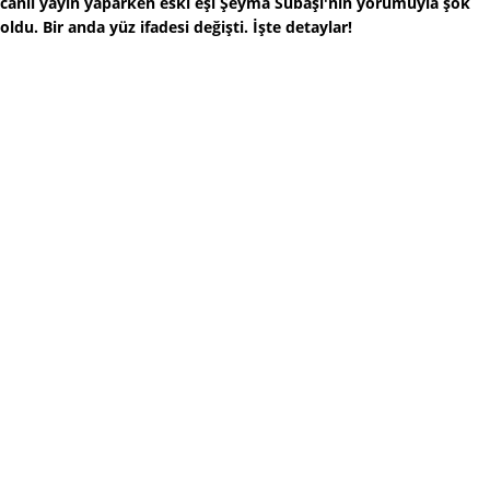
canlı yayın yaparken eski eşi Şeyma Subaşı'nın yorumuyla şok
oldu. Bir anda yüz ifadesi değişti. İşte detaylar!