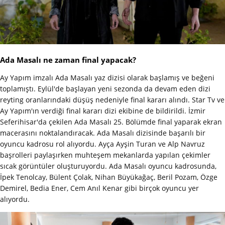
Ada Masalı ne zaman final yapacak?
Ay Yapım imzalı Ada Masalı yaz dizisi olarak başlamış ve beğeni
toplamıştı. Eylül'de başlayan yeni sezonda da devam eden dizi
reyting oranlarındaki düşüş nedeniyle final kararı alındı. Star Tv ve
Ay Yapım'ın verdiği final kararı dizi ekibine de bildirildi. İzmir
Seferihisar'da çekilen Ada Masalı 25. Bölümde final yaparak ekran
macerasını noktalandıracak. Ada Masalı dizisinde başarılı bir
oyuncu kadrosu rol alıyordu. Ayça Ayşin Turan ve Alp Navruz
başrolleri paylaşırken muhteşem mekanlarda yapılan çekimler
sıcak görüntüler oluşturuyordu. Ada Masalı oyuncu kadrosunda,
İpek Tenolcay, Bülent Çolak, Nihan Büyükağaç, Beril Pozam, Özge
Demirel, Bedia Ener, Cem Anıl Kenar gibi birçok oyuncu yer
alıyordu.