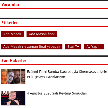
Yorumlar
Etiketler
Ada Masalı
Ada Masalı final
Ada Masalı ne zaman final yapacak
Star Tv
Ay Yapım
Son Haberler
Ecünni Filmi Bomba Kadrosuyla Sinemaseverlerle
Buluşmaya Hazırlanıyor!
4 Ağustos 2026 Salı Reyting Sonuçları