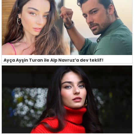
Ayça Ayşin Turan ile Alp Navruz’a dev teklif!