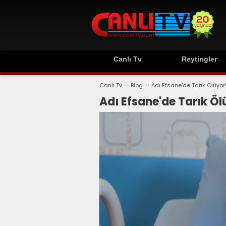
Canlı Tv
Reytingler
››
››
Canlı Tv
Blog
Adı Efsane'de Tarık Ölüyor
Adı Efsane'de Tarık Öl