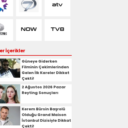
r İçerikler
Güneye Giderken
Filminin Çekimlerinden
Gelen İlk Kareler Dikkat
Çekti!
2 Ağustos 2026 Pazar
Reyting Sonuçları
Kerem Bürsin Başrolü
Olduğu Grand Maison
İstanbul Dizisiyle Dikkat
Çekti!