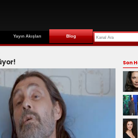
Yayın Akışları
Blog
!
üyor!
Son H