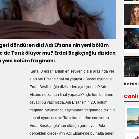
geri döndüren dizi Adı Efsane'nin yeni bölüm
'de Tarık ölüyor mu? Erdal Beşikçioğlu diziden
in yeni bölüm fragmanı...
Kanal D ekranlarının en sevilen dizisi arasında yer
alan Adı Efsane final mi yapıyor? Başrol oyuncusu
Katıldı
Erdal Beşikçioğlu dizisinden ayrılıyor mu? Adı
Efsane ne zaman final yapacak? İşte tüm bunların
Canlı 
cevabı bu yazımızda. Adı Efsane'nin 20. bölüm
fragmanı yayınlandı. Yayınlanan fragmanda dizinin
başrol oyuncusu ve Tarık karakterine can veren
Erdal Beşikçioğlu'nun öldüğü görülüyor. Peki
gerçekten ölecek mi? Adı Efsane'de bu hafta neler