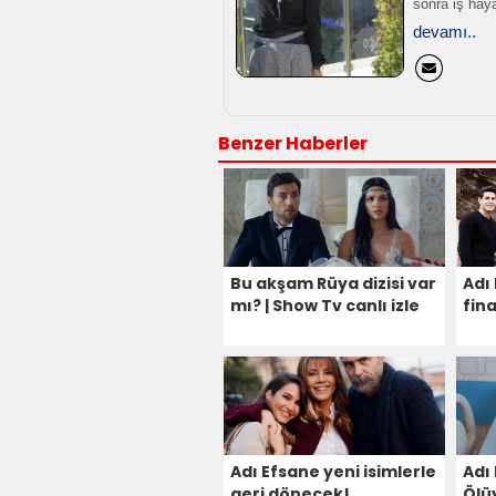
sonra iş haya
devamı..
Benzer Haberler
Bu akşam Rüya dizisi var
Adı
mı? | Show Tv canlı izle
fin
Adı Efsane yeni isimlerle
Adı
geri dönecek!
Ölü