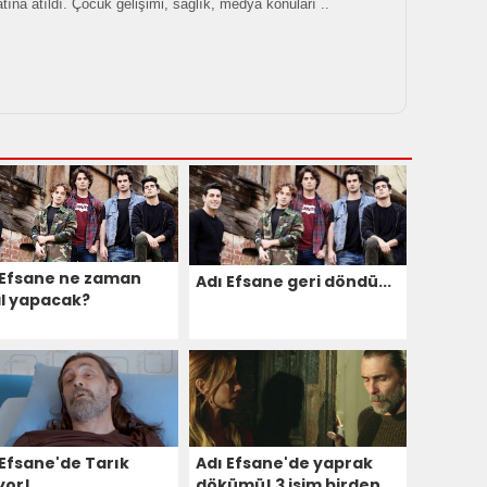
tına atıldı. Çocuk gelişimi, sağlık, medya konuları ..
 Efsane ne zaman
Adı Efsane geri döndü...
al yapacak?
 Efsane'de Tarık
Adı Efsane'de yaprak
yor!
dökümü! 3 isim birden...