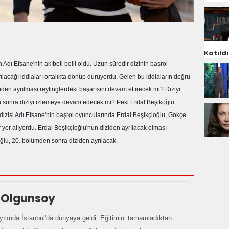
Katıldı
Adı Efsane'nin akıbeti belli oldu. Uzun süredir dizinin başrol
lacağı iddiaları ortalıkta dönüp duruyordu. Gelen bu iddiaların doğru
iden ayrılması reytinglerdeki başarısını devam ettirecek mi? Diziyi
an sonra diziyi izlemeye devam edecek mi? Peki Erdal Beşikoğlu
 dizisi Adı Efsane'nin başrol oyuncularında Erdal Beşikçioğlu, Gökçe
 yer alıyordu. Erdal Beşikçioğlu'nun diziden ayrılacak olması
oğlu, 20. bölümden sonra diziden ayrılacak.
 Olgunsoy
ılında İstanbul'da dünyaya geldi. Eğitimini tamamladıktan