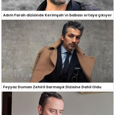
Adım Farah dizisinde Kerimşah'ın babası ortaya çıkıyor
Feyyaz Duman Zehirli Sarmaşık Dizisine Dahil Oldu