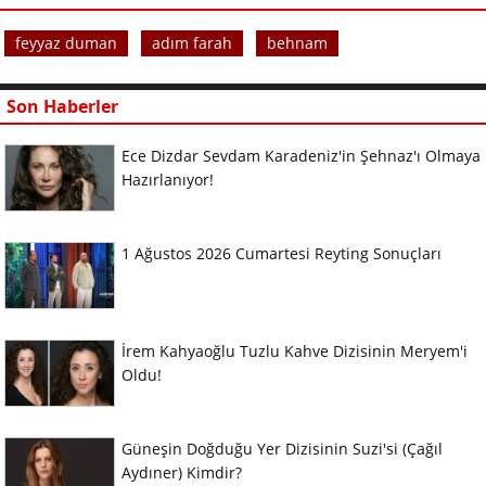
feyyaz duman
adım farah
behnam
Son Haberler
Ece Dizdar Sevdam Karadeniz'in Şehnaz'ı Olmaya
Hazırlanıyor!
1 Ağustos 2026 Cumartesi Reyting Sonuçları
İrem Kahyaoğlu Tuzlu Kahve Dizisinin Meryem'i
Oldu!
Güneşin Doğduğu Yer Dizisinin Suzi'si (Çağıl
Aydıner) Kimdir?