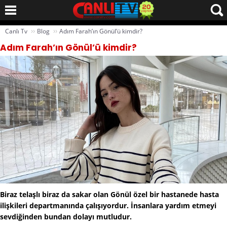
››
››
Canlı Tv
Blog
Adım Farah’ın Gönül’ü kimdir?
Adım Farah’ın Gönül’ü kimdir?
Biraz telaşlı biraz da sakar olan Gönül özel bir hastanede hasta
ilişkileri departmanında çalışıyordur. İnsanlara yardım etmeyi
sevdiğinden bundan dolayı mutludur.