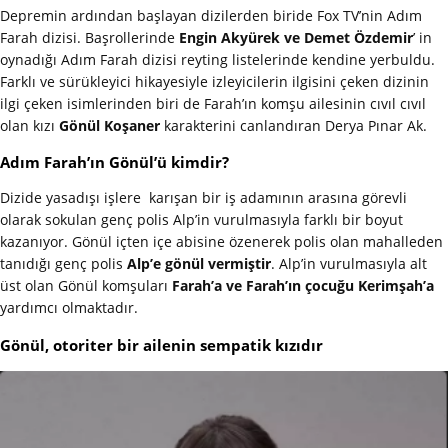
Depremin ardından başlayan dizilerden biride Fox TV’nin Adım
Farah dizisi. Başrollerinde
Engin Akyürek ve Demet Özdemir
’ in
oynadığı Adım Farah dizisi reyting listelerinde kendine yerbuldu.
Farklı ve sürükleyici hikayesiyle izleyicilerin ilgisini çeken dizinin
ilgi çeken isimlerinden biri de Farah’ın komşu ailesinin cıvıl cıvıl
olan kızı
Gönül Koşaner
karakterini canlandıran Derya Pınar Ak.
Adım Farah’ın Gönül’ü kimdir?
Dizide yasadışı işlere karışan bir iş adamının arasına görevli
olarak sokulan genç polis Alp’in vurulmasıyla farklı bir boyut
kazanıyor. Gönül içten içe abisine özenerek polis olan mahalleden
tanıdığı genç polis
Alp’e gönül vermiştir
. Alp’in vurulmasıyla alt
üst olan Gönül komşuları
Farah’a ve Farah’ın çocuğu Kerimşah’a
yardımcı olmaktadır.
Gönül, otoriter bir ailenin sempatik kızıdır