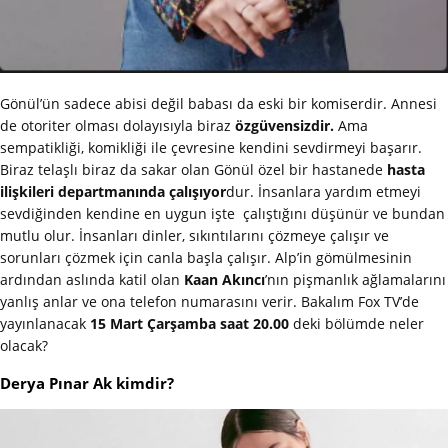
Gönül’ün sadece abisi değil babası da eski bir komiserdir. Annesi
de otoriter olması dolayısıyla biraz
özgüvensizdir.
Ama
sempatikliği, komikliği ile çevresine kendini sevdirmeyi başarır.
Biraz telaşlı biraz da sakar olan Gönül özel bir hastanede
hasta
ilişkileri departmanında çalışıyor
dur. İnsanlara yardım etmeyi
sevdiğinden kendine en uygun işte çalıştığını düşünür ve bundan
mutlu olur. İnsanları dinler, sıkıntılarını çözmeye çalışır ve
sorunları çözmek için canla başla çalışır. Alp’in gömülmesinin
ardından aslında katil olan
Kaan Akıncı
’nın pişmanlık ağlamalarını
yanlış anlar ve ona telefon numarasını verir. Bakalım Fox TV’de
yayınlanacak
15 Mart Çarşamba saat 20.00
deki bölümde neler
olacak?
Derya Pınar Ak kimdir?