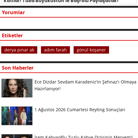
Katıldı! Tuba Büyüküstün'le Başrolü Paylaşacak!
Yorumlar
Etiketler
derya pınar ak
adım farah
gönül koşaner
Son Haberler
Ece Dizdar Sevdam Karadeniz'in Şehnaz'ı Olmaya
Hazırlanıyor!
1 Ağustos 2026 Cumartesi Reyting Sonuçları
İrem Kahyaoğlu Tuzlu Kahve Dizisinin Meryem'i