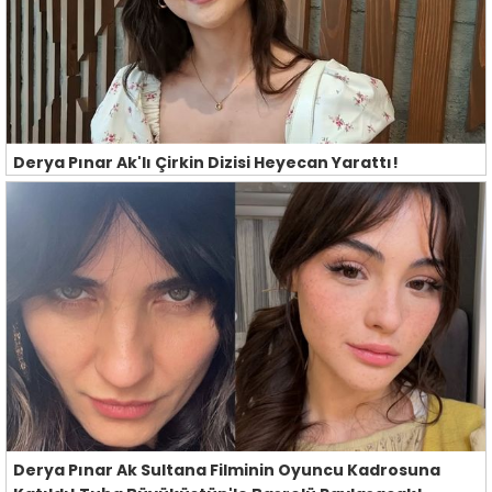
Derya Pınar Ak'lı Çirkin Dizisi Heyecan Yarattı!
Derya Pınar Ak Sultana Filminin Oyuncu Kadrosuna