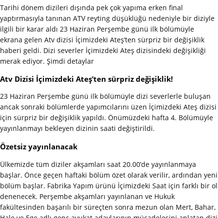
Tarihi dönem dizileri dışında pek çok yapıma erken final
yaptırmasıyla tanınan ATV reyting düşüklüğü nedeniyle bir diziyle
ilgili bir karar aldı 23 Haziran Perşembe günü ilk bölümüyle
ekrana gelen Atv dizisi İçimizdeki Ateş’ten sürpriz bir değişiklik
haberi geldi. Dizi severler İçimizdeki Ateş dizisindeki değişikliği
merak ediyor. Şimdi detaylar
Atv Dizisi İçimizdeki Ateş’ten sürpriz değişiklik!
23 Haziran Perşembe günü ilk bölümüyle dizi severlerle buluşan
ancak sonraki bölümlerde yapımcılarını üzen İçimizdeki Ateş dizisi
için sürpriz bir değişiklik yapıldı. Önümüzdeki hafta 4. Bölümüyle
yayınlanmayı bekleyen dizinin saati değiştirildi.
Özetsiz yayınlanacak
Ülkemizde tüm diziler akşamları saat 20.00’de yayınlanmaya
başlar. Önce geçen haftaki bölüm özet olarak verilir, ardından yeni
bölüm başlar. Fabrika Yapım ürünü İçimizdeki Saat için farklı bir ol
denenecek. Perşembe akşamları yayınlanan ve Hukuk
fakültesinden başarılı bir süreçten sonra mezun olan Mert, Bahar,
Hale ve Ege adlı genç avukat adaylarının mücadelesini anlatan dizi