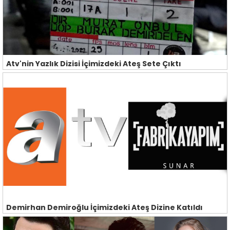
Atv'nin Yazlık Dizisi İçimizdeki Ateş Sete Çıktı
Demirhan Demiroğlu İçimizdeki Ateş Dizine Katıldı