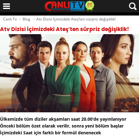
››
››
Canlı Tv
Blog
Atv Dizisi İçimizdeki Ateş’ten sürpriz değişiklik!
Atv Dizisi İçimizdeki Ateş’ten sürpriz değişiklik!
Ülkemizde tüm diziler akşamları saat 20.00’de yayınlanıyor
Önceki bölüm özet olarak verilir, sonra yeni bölüm başlar
İçimizdeki Saat için farklı bir formül denenecek