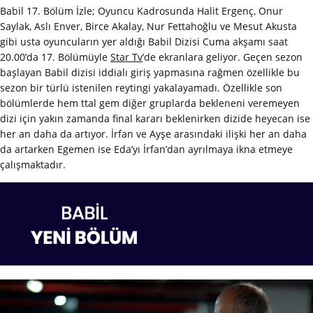
Babil 17. Bölüm İzle; Oyuncu Kadrosunda Halit Ergenç, Onur
Saylak, Aslı Enver, Birce Akalay, Nur Fettahoğlu ve Mesut Akusta
gibi usta oyuncuların yer aldığı Babil Dizisi Cuma akşamı saat
20.00’da 17. Bölümüyle
Star Tv
’de ekranlara geliyor. Geçen sezon
başlayan Babil dizisi iddialı giriş yapmasına rağmen özellikle bu
sezon bir türlü istenilen reytingi yakalayamadı. Özellikle son
bölümlerde hem ttal gem diğer gruplarda bekleneni veremeyen
dizi için yakın zamanda final kararı beklenirken dizide heyecan ise
her an daha da artıyor. İrfan ve Ayşe arasındaki ilişki her an daha
da artarken Egemen ise Eda’yı İrfan’dan ayrılmaya ikna etmeye
çalışmaktadır.